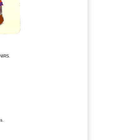
ENIRS.
is.