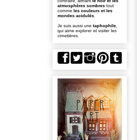
contraire, aimant
le noir et les
atmosphères sombres
tout
comme
les couleurs et les
mondes acidulés
.
Je suis aussi une
taphophile
,
qui aime explorer et visiter les
cimetières.