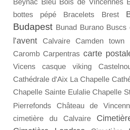
Beynac
Bleu
Bois de Vincennes
bottes pépé
Bracelets
Brest
Budapest
Bunad
Burano
Buscs
l'avent
Calvaire
Camden town
carte posta
Caromb
Carpentras
Vicens
casque viking
Castelno
Cathédrale d'Aix La Chapelle
Cathé
Chapelle Sainte Eulalie
Chapelle S
Pierrefonds
Château de Vincenn
Cimetiè
cimetière du Calvaire