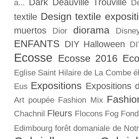
Dark
Deauville Trouville
a...
De
Design textile exposit
textile
diorama
muertos
Dior
Disne
ENFANTS
DIY Halloween
DI
Ecosse
Ecosse 2016
Eco
Eglise Saint Hilaire de La Combe
é
Expositions
Expositions
Eus
Fashio
Art poupée
Fashion Mix
Fleurs
Chachnil
Flocons
Fog
Fonda
Edimbourg
forêt domaniale de Not