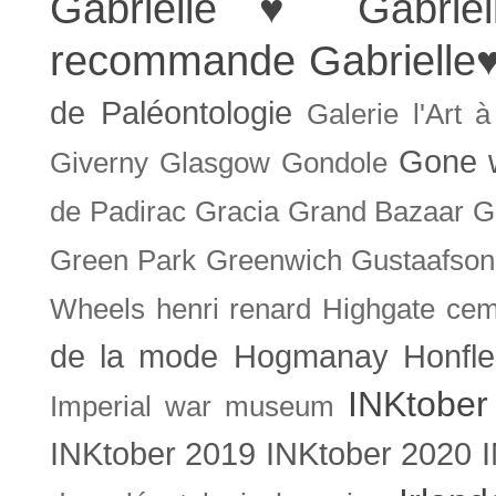
Gabrielle ♥
Gabrie
recommande
Gabrielle
de Paléontologie
Galerie l'Art 
Gone w
Giverny
Glasgow
Gondole
de Padirac
Gracia
Grand Bazaar
G
Green Park
Greenwich
Gustaafson
Wheels
henri renard
Highgate cem
de la mode
Hogmanay
Honfle
INKtober
Imperial war museum
INKtober 2019
INKtober 2020