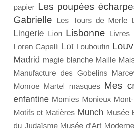
Les poupées écharpe
papier
Gabrielle
Les Tours de Merle
Lisbonne
Lingerie
Lion
Livres
Louv
Lot
Loren Capelli
Louboutin
Madrid
magie blanche
Maille
Mais
Manufacture des Gobelins
Marce
Mes cr
Monroe
Martel
masques
enfantine
Momies
Monieux
Mont-
Munch
Motifs et Matières
Musée B
du Judaïsme
Musée d'Art Moderne