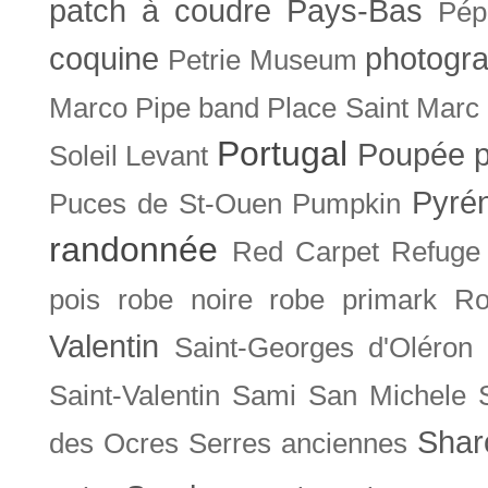
patch à coudre
Pays-Bas
Pép
coquine
photogra
Petrie Museum
Marco
Pipe band
Place Saint Marc
Portugal
Poupée
Soleil Levant
Pyré
Puces de St-Ouen
Pumpkin
randonnée
Red Carpet
Refuge
pois
robe noire
robe primark
Ro
Valentin
Saint-Georges d'Oléron
Saint-Valentin
Sami
San Michele
Shar
des Ocres
Serres anciennes