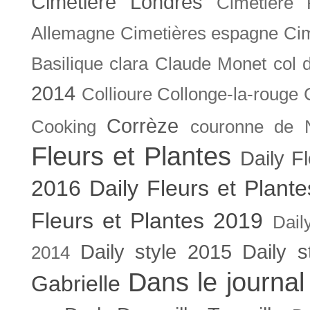
Cimetière Londres
Cimetière 
Allemagne
Cimetières espagne
Cim
Basilique
clara
Claude Monet
col 
2014
Collioure
Collonge-la-rouge
Corrèze
Cooking
couronne de 
Fleurs et Plantes
Daily F
2016
Daily Fleurs et Plant
Fleurs et Plantes 2019
Dail
Daily style 2015
Daily s
2014
Dans le journal
Gabrielle