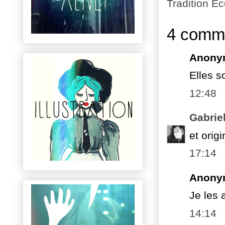
Tradition E
4 comme
Anony
Elles s
12:48
Gabrie
et origi
17:14
Anony
Je les 
14:14