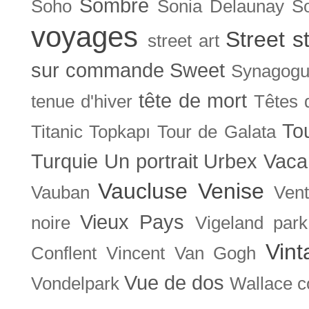
Sombre
Soho
Sonia Delaunay
So
voyages
Street s
street art
sur commande
Sweet
Synagog
tête de mort
tenue d'hiver
Têtes 
To
Titanic
Topkapı
Tour de Galata
Turquie
Un portrait
Urbex
Vaca
Vaucluse
Venise
Vauban
Ven
Vieux Pays
noire
Vigeland park
Vint
Conflent
Vincent Van Gogh
Vue de dos
Vondelpark
Wallace co