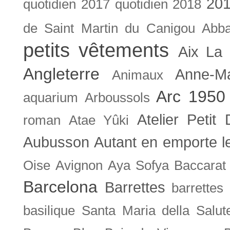
201
quotidien
2017 quotidien
2018
de Saint Martin du Canigou
Abb
petits vêtements
Aix La 
Angleterre
Anne-M
Animaux
Arc 1950
aquarium
Arboussols
Atelier Petit 
roman
Atae Yûki
Aubusson
Autant en emporte l
Oise
Avignon
Aya Sofya
Baccarat
Barcelona
Barrettes
barrettes
basilique Santa Maria della Salut