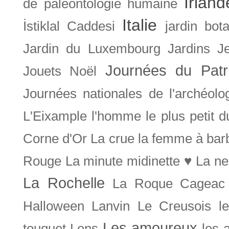
Irland
de paléontologie humaine
Italie
İstiklal Caddesi
jardin bot
Jardin du Luxembourg
Jardins
J
Journées du Patr
Jouets Noël
Journées nationales de l'archéolo
L'Eixample
l'homme le plus petit 
Corne d'Or
La crue
la femme à bar
Rouge
La minute midinette ♥
La ne
La Rochelle
La Roque Cageac
Halloween
Lanvin
Le Creusois
l
Les amoureux
touquet
Lens
les 