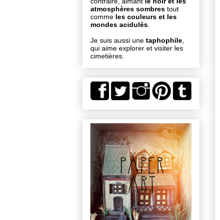
contraire, aimant
le noir et les
atmosphères sombres
tout
comme
les couleurs et les
mondes acidulés
.
Je suis aussi une
taphophile
,
qui aime explorer et visiter les
cimetières.