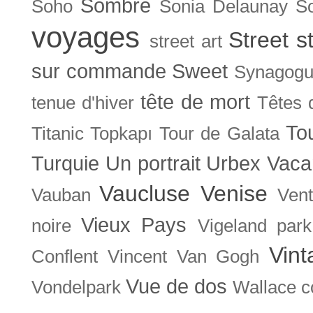
Sombre
Soho
Sonia Delaunay
So
voyages
Street s
street art
sur commande
Sweet
Synagog
tête de mort
tenue d'hiver
Têtes 
To
Titanic
Topkapı
Tour de Galata
Turquie
Un portrait
Urbex
Vaca
Vaucluse
Venise
Vauban
Ven
Vieux Pays
noire
Vigeland park
Vint
Conflent
Vincent Van Gogh
Vue de dos
Vondelpark
Wallace co