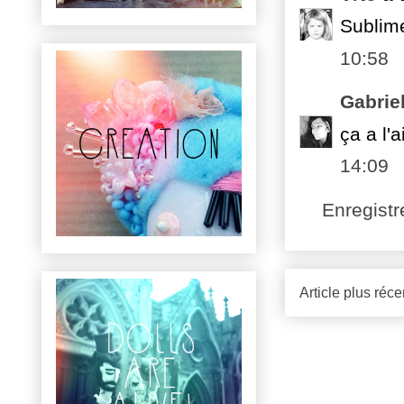
Sublime
10:58
Gabrie
ça a l'ai
14:09
Enregist
Article plus réce