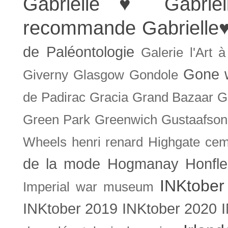
Gabrielle ♥
Gabrie
recommande
Gabrielle
de Paléontologie
Galerie l'Art 
Gone w
Giverny
Glasgow
Gondole
de Padirac
Gracia
Grand Bazaar
G
Green Park
Greenwich
Gustaafson
Wheels
henri renard
Highgate cem
de la mode
Hogmanay
Honfle
INKtober
Imperial war museum
INKtober 2019
INKtober 2020