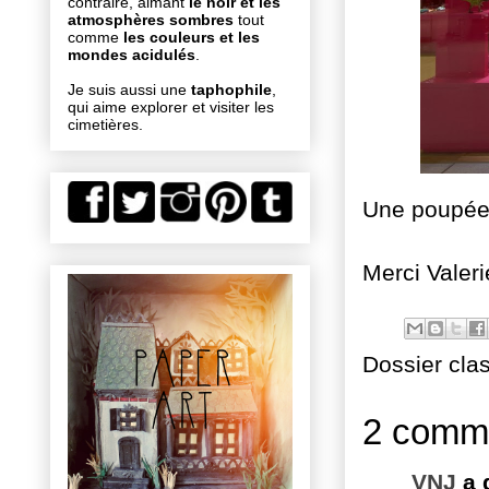
contraire, aimant
le noir et les
atmosphères sombres
tout
comme
les couleurs et les
mondes acidulés
.
Je suis aussi une
taphophile
,
qui aime explorer et visiter les
cimetières.
Une poupée 
Merci Valeri
Dossier cla
2 comme
VNJ
a 