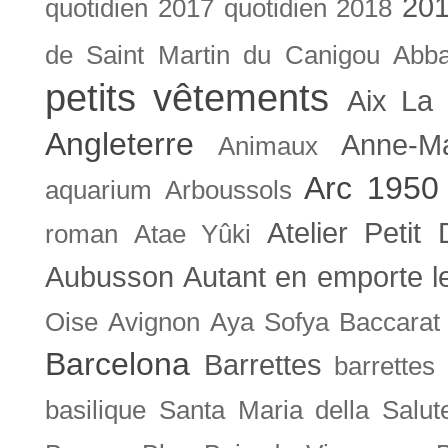
201
quotidien
2017 quotidien
2018
de Saint Martin du Canigou
Abb
petits vêtements
Aix La 
Angleterre
Anne-M
Animaux
Arc 1950
aquarium
Arboussols
Atelier Petit 
roman
Atae Yûki
Aubusson
Autant en emporte l
Oise
Avignon
Aya Sofya
Baccarat
Barcelona
Barrettes
barrettes
basilique Santa Maria della Salut