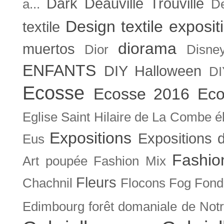
Dark
Deauville Trouville
a...
De
Design textile exposit
textile
diorama
muertos
Dior
Disne
ENFANTS
DIY Halloween
DI
Ecosse
Ecosse 2016
Eco
Eglise Saint Hilaire de La Combe
é
Expositions
Expositions
Eus
Fashio
Art poupée
Fashion Mix
Fleurs
Chachnil
Flocons
Fog
Fonda
Edimbourg
forêt domaniale de Not