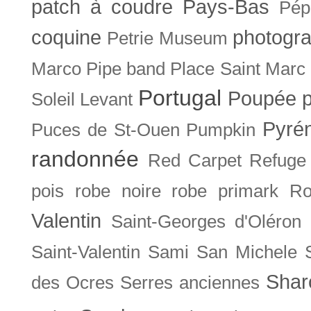
patch à coudre
Pays-Bas
Pép
coquine
photogra
Petrie Museum
Marco
Pipe band
Place Saint Marc
Portugal
Poupée
Soleil Levant
Pyré
Puces de St-Ouen
Pumpkin
randonnée
Red Carpet
Refuge
pois
robe noire
robe primark
Ro
Valentin
Saint-Georges d'Oléron
Saint-Valentin
Sami
San Michele
Shar
des Ocres
Serres anciennes