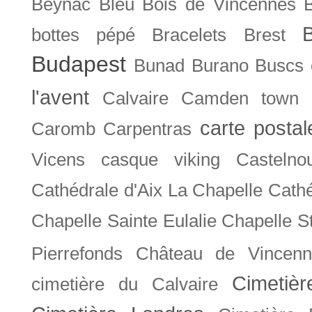
Beynac
Bleu
Bois de Vincennes
bottes pépé
Bracelets
Brest
Budapest
Bunad
Burano
Buscs
l'avent
Calvaire
Camden town
carte posta
Caromb
Carpentras
Vicens
casque viking
Castelno
Cathédrale d'Aix La Chapelle
Cathé
Chapelle Sainte Eulalie
Chapelle S
Pierrefonds
Château de Vincenn
Cimetiè
cimetière du Calvaire