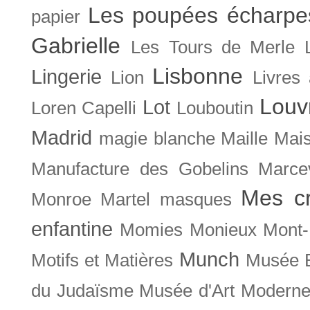
Les poupées écharpe
papier
Gabrielle
Les Tours de Merle
Lisbonne
Lingerie
Lion
Livres
Louv
Lot
Loren Capelli
Louboutin
Madrid
magie blanche
Maille
Mais
Manufacture des Gobelins
Marce
Mes cr
Monroe
Martel
masques
enfantine
Momies
Monieux
Mont-
Munch
Motifs et Matières
Musée B
du Judaïsme
Musée d'Art Moderne