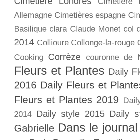
Cimetière Londres
Cimetière 
Allemagne
Cimetières espagne
Cim
Basilique
clara
Claude Monet
col 
2014
Collioure
Collonge-la-rouge
Corrèze
Cooking
couronne de 
Fleurs et Plantes
Daily F
2016
Daily Fleurs et Plant
Fleurs et Plantes 2019
Dail
Daily style 2015
Daily s
2014
Dans le journal
Gabrielle