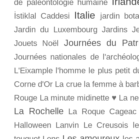
Irland
de paléontologie humaine
Italie
İstiklal Caddesi
jardin bot
Jardin du Luxembourg
Jardins
J
Journées du Patr
Jouets Noël
Journées nationales de l'archéolo
L'Eixample
l'homme le plus petit 
Corne d'Or
La crue
la femme à bar
Rouge
La minute midinette ♥
La ne
La Rochelle
La Roque Cageac
Halloween
Lanvin
Le Creusois
l
Les amoureux
touquet
Lens
les 