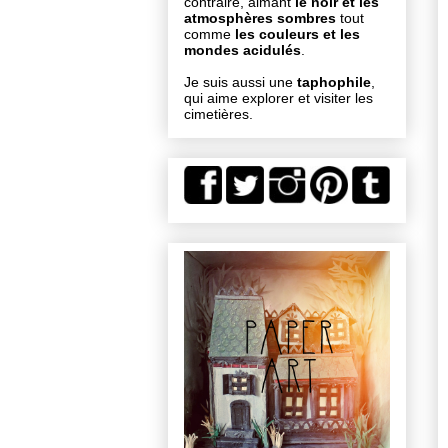
contraire, aimant
le noir et les
atmosphères sombres
tout
comme
les couleurs et les
mondes acidulés
.
Je suis aussi une
taphophile
,
qui aime explorer et visiter les
cimetières.