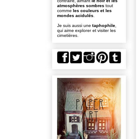
contraire, aimant
le noir et les
atmosphères sombres
tout
comme
les couleurs et les
mondes acidulés
.
Je suis aussi une
taphophile
,
qui aime explorer et visiter les
cimetières.