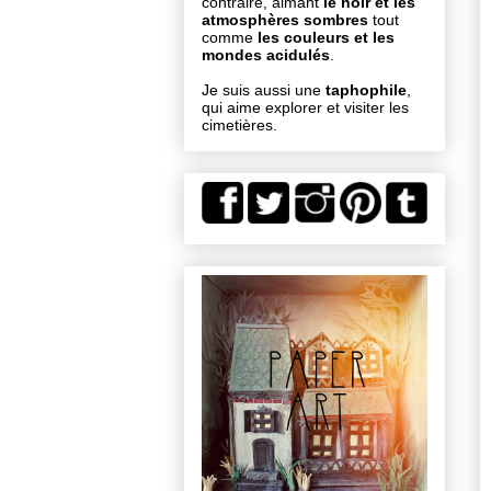
contraire, aimant
le noir et les
atmosphères sombres
tout
comme
les couleurs et les
mondes acidulés
.
Je suis aussi une
taphophile
,
qui aime explorer et visiter les
cimetières.