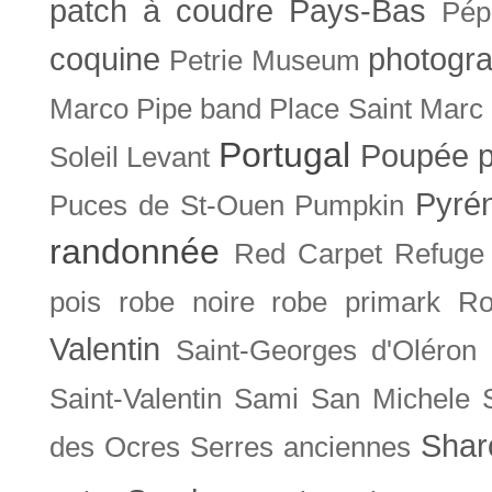
patch à coudre
Pays-Bas
Pép
coquine
photogra
Petrie Museum
Marco
Pipe band
Place Saint Marc
Portugal
Poupée
Soleil Levant
Pyré
Puces de St-Ouen
Pumpkin
randonnée
Red Carpet
Refuge
pois
robe noire
robe primark
Ro
Valentin
Saint-Georges d'Oléron
Saint-Valentin
Sami
San Michele
Shar
des Ocres
Serres anciennes