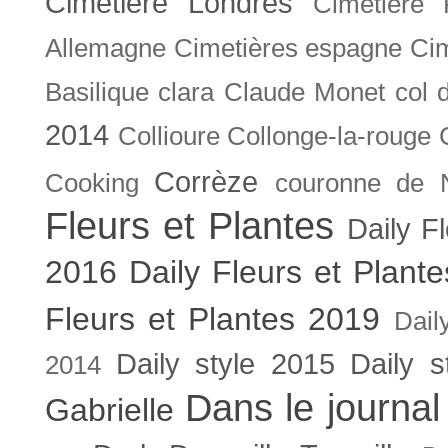
Cimetière Londres
Cimetière 
Allemagne
Cimetières espagne
Cim
Basilique
clara
Claude Monet
col 
2014
Collioure
Collonge-la-rouge
Corrèze
Cooking
couronne de 
Fleurs et Plantes
Daily F
2016
Daily Fleurs et Plant
Fleurs et Plantes 2019
Dail
Daily style 2015
Daily s
2014
Dans le journal
Gabrielle