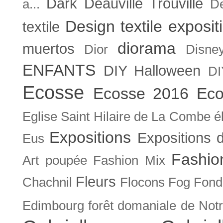
Dark
Deauville Trouville
a...
De
Design textile exposit
textile
diorama
muertos
Dior
Disne
ENFANTS
DIY Halloween
DI
Ecosse
Ecosse 2016
Eco
Eglise Saint Hilaire de La Combe
é
Expositions
Expositions
Eus
Fashio
Art poupée
Fashion Mix
Fleurs
Chachnil
Flocons
Fog
Fonda
Edimbourg
forêt domaniale de Not