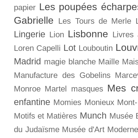
Les poupées écharpe
papier
Gabrielle
Les Tours de Merle
Lisbonne
Lingerie
Lion
Livres
Louv
Lot
Loren Capelli
Louboutin
Madrid
magie blanche
Maille
Mais
Manufacture des Gobelins
Marce
Mes cr
Monroe
Martel
masques
enfantine
Momies
Monieux
Mont-
Munch
Motifs et Matières
Musée B
du Judaïsme
Musée d'Art Moderne