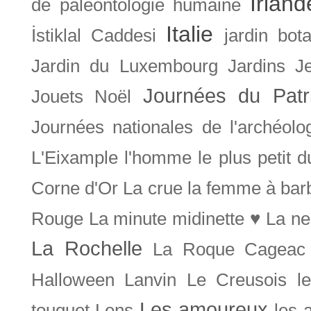
Irland
de paléontologie humaine
Italie
İstiklal Caddesi
jardin bot
Jardin du Luxembourg
Jardins
J
Journées du Patr
Jouets Noël
Journées nationales de l'archéolo
L'Eixample
l'homme le plus petit 
Corne d'Or
La crue
la femme à bar
Rouge
La minute midinette ♥
La ne
La Rochelle
La Roque Cageac
Halloween
Lanvin
Le Creusois
l
Les amoureux
touquet
Lens
les 