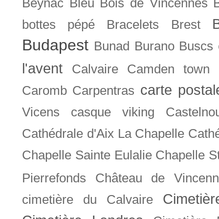
Beynac
Bleu
Bois de Vincennes
bottes pépé
Bracelets
Brest
Budapest
Bunad
Burano
Buscs
l'avent
Calvaire
Camden town
carte posta
Caromb
Carpentras
Vicens
casque viking
Castelno
Cathédrale d'Aix La Chapelle
Cathé
Chapelle Sainte Eulalie
Chapelle S
Pierrefonds
Château de Vincenn
Cimetiè
cimetière du Calvaire