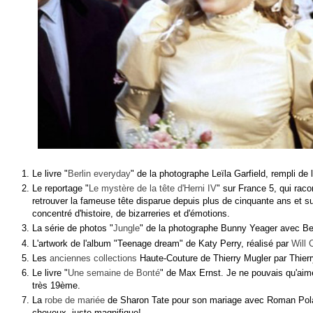
Le livre "
Berlin everyday
" de la photographe Leïla Garfield, rempli de
Le reportage "
Le mystère de la tête d'Herni IV
" sur France 5, qui raco
retrouver la fameuse tête disparue depuis plus de cinquante ans et su
concentré d'histoire, de bizarreries et d'émotions.
La série de photos "
Jungle
" de la photographe Bunny Yeager avec B
L'artwork de l'album "Teenage dream" de Katy Perry, réalisé par
Will 
Les
anciennes collections
Haute-Couture de Thierry Mugler par Thierr
Le livre "
Une semaine de Bonté
" de Max Ernst. Je ne pouvais qu'aimer
très 19ème.
La
robe de mariée
de Sharon Tate pour son mariage avec Roman Polan
cheveux, juste magnifique!