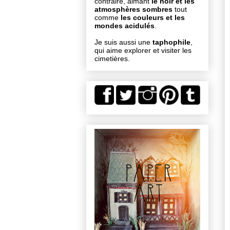
contraire, aimant
le noir et les
atmosphères sombres
tout
comme
les couleurs et les
mondes acidulés
.
Je suis aussi une
taphophile
,
qui aime explorer et visiter les
cimetières.