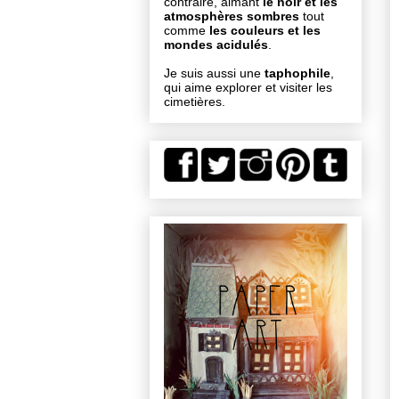
contraire, aimant
le noir et les
atmosphères sombres
tout
comme
les couleurs et les
mondes acidulés
.
Je suis aussi une
taphophile
,
qui aime explorer et visiter les
cimetières.