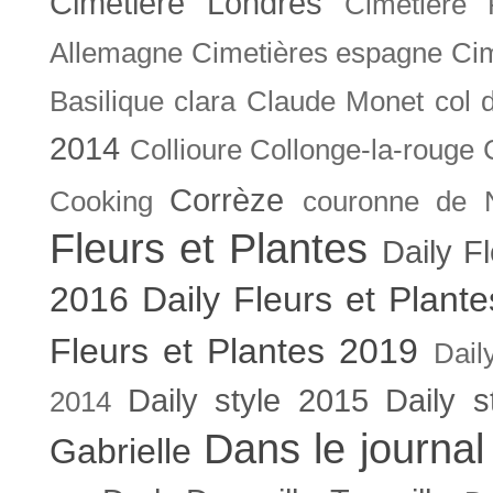
Cimetière Londres
Cimetière 
Allemagne
Cimetières espagne
Cim
Basilique
clara
Claude Monet
col 
2014
Collioure
Collonge-la-rouge
Corrèze
Cooking
couronne de 
Fleurs et Plantes
Daily F
2016
Daily Fleurs et Plant
Fleurs et Plantes 2019
Dail
Daily style 2015
Daily s
2014
Dans le journal
Gabrielle