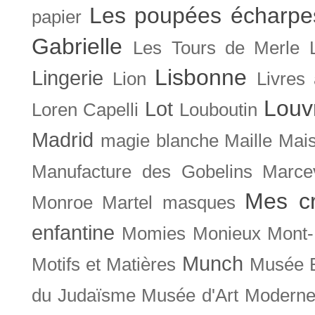
Les poupées écharpe
papier
Gabrielle
Les Tours de Merle
Lisbonne
Lingerie
Lion
Livres
Louv
Lot
Loren Capelli
Louboutin
Madrid
magie blanche
Maille
Mais
Manufacture des Gobelins
Marce
Mes cr
Monroe
Martel
masques
enfantine
Momies
Monieux
Mont-
Munch
Motifs et Matières
Musée B
du Judaïsme
Musée d'Art Moderne