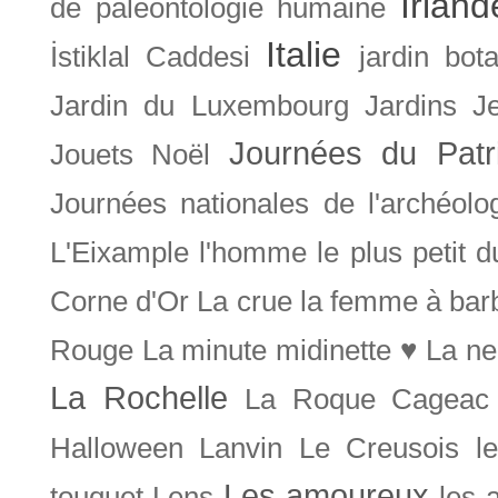
Irland
de paléontologie humaine
Italie
İstiklal Caddesi
jardin bot
Jardin du Luxembourg
Jardins
J
Journées du Patr
Jouets Noël
Journées nationales de l'archéolo
L'Eixample
l'homme le plus petit 
Corne d'Or
La crue
la femme à bar
Rouge
La minute midinette ♥
La ne
La Rochelle
La Roque Cageac
Halloween
Lanvin
Le Creusois
l
Les amoureux
touquet
Lens
les 