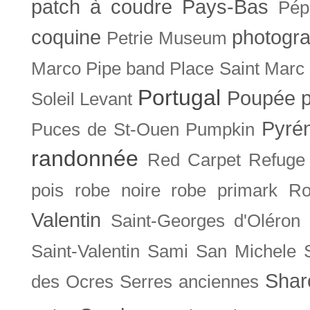
patch à coudre
Pays-Bas
Pép
coquine
photogra
Petrie Museum
Marco
Pipe band
Place Saint Marc
Portugal
Poupée
Soleil Levant
Pyré
Puces de St-Ouen
Pumpkin
randonnée
Red Carpet
Refuge
pois
robe noire
robe primark
Ro
Valentin
Saint-Georges d'Oléron
Saint-Valentin
Sami
San Michele
Shar
des Ocres
Serres anciennes