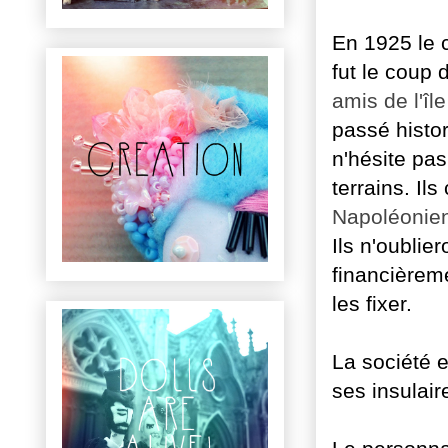
En 1925 le c
fut le coup 
amis de l'île
passé histo
n'hésite pas
terrains. Il
Napoléonie
Ils n'oublie
financièreme
les fixer.
La société e
ses insulai