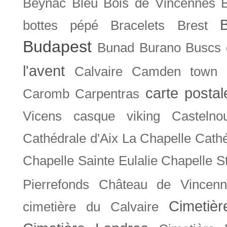
Beynac
Bleu
Bois de Vincennes
bottes pépé
Bracelets
Brest
Budapest
Bunad
Burano
Buscs
l'avent
Calvaire
Camden town
carte posta
Caromb
Carpentras
Vicens
casque viking
Castelno
Cathédrale d'Aix La Chapelle
Cathé
Chapelle Sainte Eulalie
Chapelle S
Pierrefonds
Château de Vincenn
Cimetiè
cimetière du Calvaire