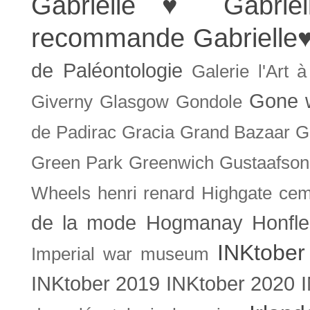
Gabrielle ♥
Gabrie
recommande
Gabrielle
de Paléontologie
Galerie l'Art 
Gone w
Giverny
Glasgow
Gondole
de Padirac
Gracia
Grand Bazaar
G
Green Park
Greenwich
Gustaafson
Wheels
henri renard
Highgate cem
de la mode
Hogmanay
Honfle
INKtober
Imperial war museum
INKtober 2019
INKtober 2020