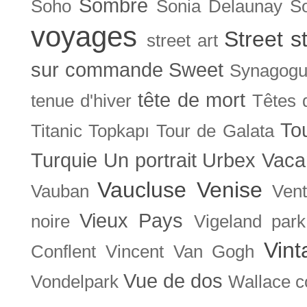
Sombre
Soho
Sonia Delaunay
So
voyages
Street s
street art
sur commande
Sweet
Synagog
tête de mort
tenue d'hiver
Têtes 
To
Titanic
Topkapı
Tour de Galata
Turquie
Un portrait
Urbex
Vaca
Vaucluse
Venise
Vauban
Ven
Vieux Pays
noire
Vigeland park
Vint
Conflent
Vincent Van Gogh
Vue de dos
Vondelpark
Wallace co