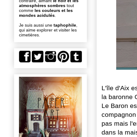
contraire, aimant
le noir et les
atmosphères sombres
tout
comme
les couleurs et les
mondes acidulés
.
Je suis aussi une
taphophile
,
qui aime explorer et visiter les
cimetières.
L'île d'Aix 
la baronne 
Le Baron est
compagnon d
pas mais l'e
dans la mai