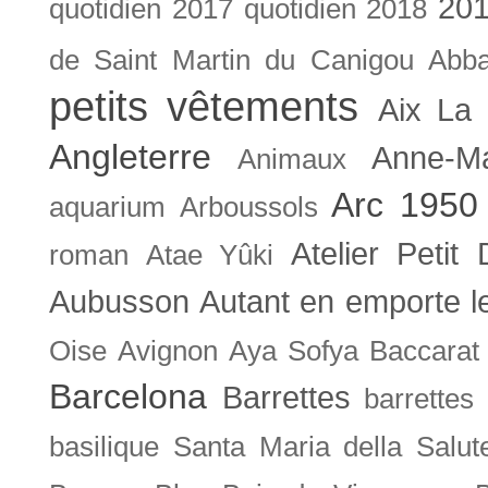
201
quotidien
2017 quotidien
2018
de Saint Martin du Canigou
Abb
petits vêtements
Aix La 
Angleterre
Anne-M
Animaux
Arc 1950
aquarium
Arboussols
Atelier Petit 
roman
Atae Yûki
Aubusson
Autant en emporte l
Oise
Avignon
Aya Sofya
Baccarat
Barcelona
Barrettes
barrettes
basilique Santa Maria della Salut