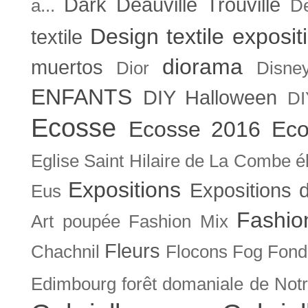
Dark
Deauville Trouville
a...
De
Design textile exposit
textile
diorama
muertos
Dior
Disne
ENFANTS
DIY Halloween
DI
Ecosse
Ecosse 2016
Eco
Eglise Saint Hilaire de La Combe
é
Expositions
Expositions
Eus
Fashio
Art poupée
Fashion Mix
Fleurs
Chachnil
Flocons
Fog
Fonda
Edimbourg
forêt domaniale de Not