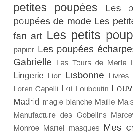
petites poupées
Les p
poupées de mode
Les peti
Les petits poup
fan art
Les poupées écharpe
papier
Gabrielle
Les Tours de Merle
Lisbonne
Lingerie
Lion
Livres
Louv
Lot
Loren Capelli
Louboutin
Madrid
magie blanche
Maille
Mais
Manufacture des Gobelins
Marce
Mes cr
Monroe
Martel
masques