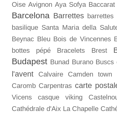
Oise
Avignon
Aya Sofya
Baccarat
Barcelona
Barrettes
barrettes
basilique Santa Maria della Salut
Beynac
Bleu
Bois de Vincennes
bottes pépé
Bracelets
Brest
Budapest
Bunad
Burano
Buscs
l'avent
Calvaire
Camden town
carte posta
Caromb
Carpentras
Vicens
casque viking
Castelno
Cathédrale d'Aix La Chapelle
Cathé