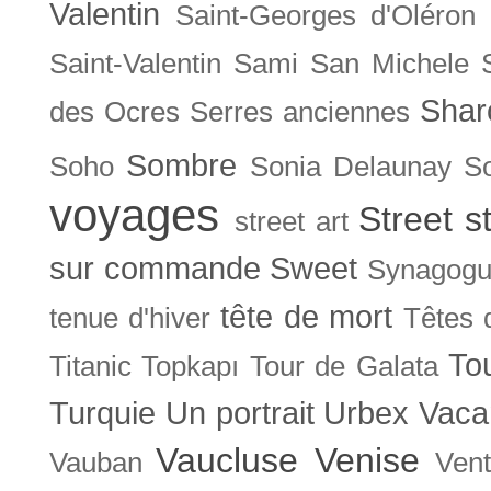
Valentin
Saint-Georges d'Oléron
Saint-Valentin
Sami
San Michele
Shar
des Ocres
Serres anciennes
Sombre
Soho
Sonia Delaunay
So
voyages
Street s
street art
sur commande
Sweet
Synagog
tête de mort
tenue d'hiver
Têtes 
To
Titanic
Topkapı
Tour de Galata
Turquie
Un portrait
Urbex
Vaca
Vaucluse
Venise
Vauban
Ven