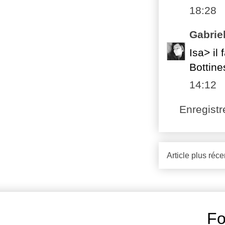
18:28
Gabrie
Isa> il f
Bottine
14:12
Enregist
Article plus réce
Fo