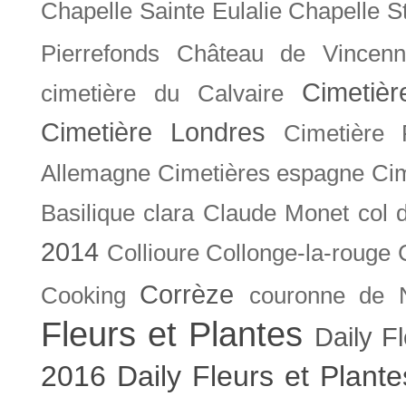
Chapelle Sainte Eulalie
Chapelle S
Pierrefonds
Château de Vincenn
Cimetiè
cimetière du Calvaire
Cimetière Londres
Cimetière 
Allemagne
Cimetières espagne
Cim
Basilique
clara
Claude Monet
col 
2014
Collioure
Collonge-la-rouge
Corrèze
Cooking
couronne de 
Fleurs et Plantes
Daily F
2016
Daily Fleurs et Plant