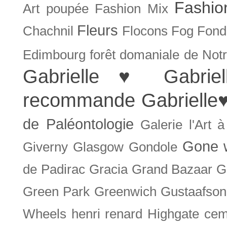
Fashio
Art poupée
Fashion Mix
Fleurs
Chachnil
Flocons
Fog
Fonda
Edimbourg
forêt domaniale de Not
Gabrielle ♥
Gabrie
recommande
Gabrielle
de Paléontologie
Galerie l'Art 
Gone w
Giverny
Glasgow
Gondole
de Padirac
Gracia
Grand Bazaar
G
Green Park
Greenwich
Gustaafson
Wheels
henri renard
Highgate cem