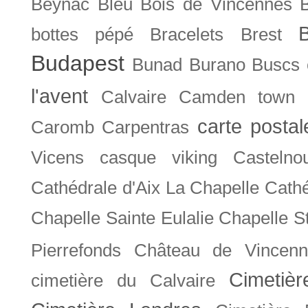
Beynac
Bleu
Bois de Vincennes
bottes pépé
Bracelets
Brest
Budapest
Bunad
Burano
Buscs
l'avent
Calvaire
Camden town
carte posta
Caromb
Carpentras
Vicens
casque viking
Castelno
Cathédrale d'Aix La Chapelle
Cathé
Chapelle Sainte Eulalie
Chapelle S
Pierrefonds
Château de Vincenn
Cimetiè
cimetière du Calvaire