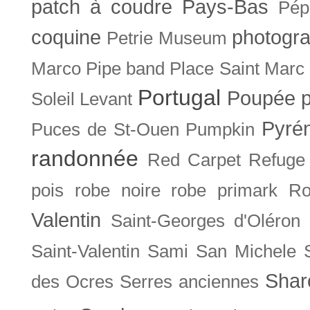
patch à coudre
Pays-Bas
Pép
coquine
photogra
Petrie Museum
Marco
Pipe band
Place Saint Marc
Portugal
Poupée
Soleil Levant
Pyré
Puces de St-Ouen
Pumpkin
randonnée
Red Carpet
Refuge
pois
robe noire
robe primark
Ro
Valentin
Saint-Georges d'Oléron
Saint-Valentin
Sami
San Michele
Shar
des Ocres
Serres anciennes