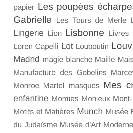
Les poupées écharpe
papier
Gabrielle
Les Tours de Merle
Lisbonne
Lingerie
Lion
Livres
Louv
Lot
Loren Capelli
Louboutin
Madrid
magie blanche
Maille
Mais
Manufacture des Gobelins
Marce
Mes cr
Monroe
Martel
masques
enfantine
Momies
Monieux
Mont-
Munch
Motifs et Matières
Musée B
du Judaïsme
Musée d'Art Moderne