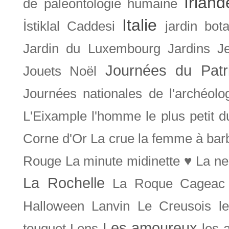
Irland
de paléontologie humaine
Italie
İstiklal Caddesi
jardin bot
Jardin du Luxembourg
Jardins
J
Journées du Patr
Jouets Noël
Journées nationales de l'archéolo
L'Eixample
l'homme le plus petit 
Corne d'Or
La crue
la femme à bar
Rouge
La minute midinette ♥
La ne
La Rochelle
La Roque Cageac
Halloween
Lanvin
Le Creusois
l
Les amoureux
touquet
Lens
les 