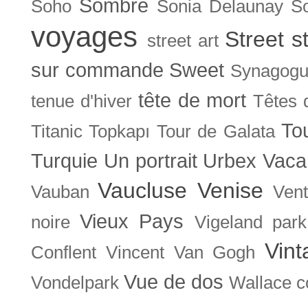
Sombre
Soho
Sonia Delaunay
So
voyages
Street s
street art
sur commande
Sweet
Synagog
tête de mort
tenue d'hiver
Têtes 
To
Titanic
Topkapı
Tour de Galata
Turquie
Un portrait
Urbex
Vaca
Vaucluse
Venise
Vauban
Ven
Vieux Pays
noire
Vigeland park
Vint
Conflent
Vincent Van Gogh
Vue de dos
Vondelpark
Wallace co