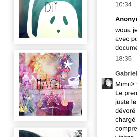
10:34
Anony
woua je
avec po
documen
18:35
Gabrie
Mimii> 
Le prem
juste le
dévoré l
chargé 
compren