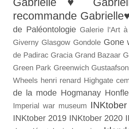
Gabrielle ♥
Gabrie
recommande
Gabrielle
de Paléontologie
Galerie l'Art 
Gone w
Giverny
Glasgow
Gondole
de Padirac
Gracia
Grand Bazaar
G
Green Park
Greenwich
Gustaafson
Wheels
henri renard
Highgate cem
de la mode
Hogmanay
Honfle
INKtober
Imperial war museum
INKtober 2019
INKtober 2020