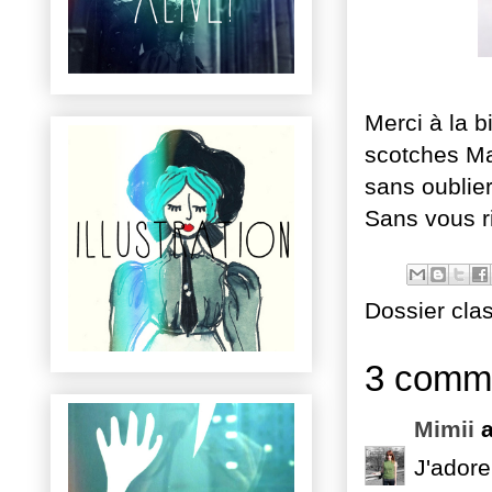
Merci à la 
scotches Ma
sans oublie
Sans vous ri
Dossier cla
3 comme
Mimii
a
J'adore