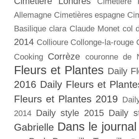
Cimetière Londres
Cimetière 
Allemagne
Cimetières espagne
Cim
Basilique
clara
Claude Monet
col 
2014
Collioure
Collonge-la-rouge
Corrèze
Cooking
couronne de 
Fleurs et Plantes
Daily F
2016
Daily Fleurs et Plant
Fleurs et Plantes 2019
Dail
Daily style 2015
Daily s
2014
Dans le journal
Gabrielle