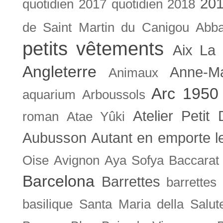
201
quotidien
2017 quotidien
2018
de Saint Martin du Canigou
Abb
petits vêtements
Aix La 
Angleterre
Anne-M
Animaux
Arc 1950
aquarium
Arboussols
Atelier Petit 
roman
Atae Yûki
Aubusson
Autant en emporte l
Oise
Avignon
Aya Sofya
Baccarat
Barcelona
Barrettes
barrettes
basilique Santa Maria della Salut