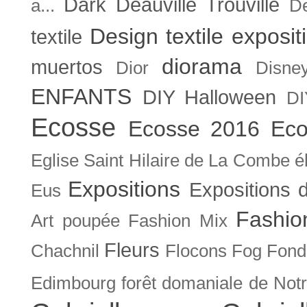
Dark
Deauville Trouville
a...
De
Design textile exposit
textile
diorama
muertos
Dior
Disne
ENFANTS
DIY Halloween
DI
Ecosse
Ecosse 2016
Eco
Eglise Saint Hilaire de La Combe
é
Expositions
Expositions
Eus
Fashio
Art poupée
Fashion Mix
Fleurs
Chachnil
Flocons
Fog
Fonda
Edimbourg
forêt domaniale de Not