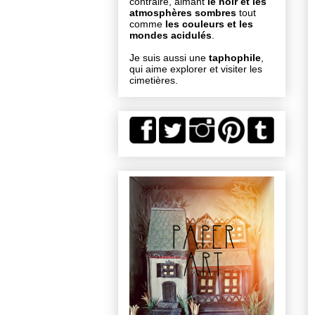
contraire, aimant
le noir et les
atmosphères sombres
tout
comme
les couleurs et les
mondes acidulés
.
Je suis aussi une
taphophile
,
qui aime explorer et visiter les
cimetières.