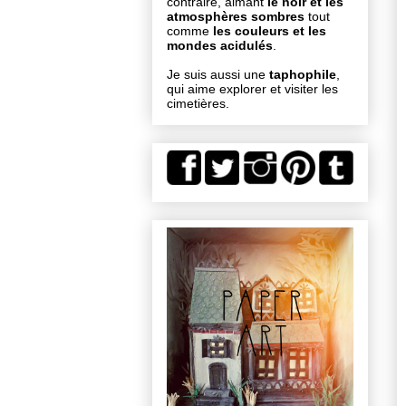
contraire, aimant
le noir et les
atmosphères sombres
tout
comme
les couleurs et les
mondes acidulés
.
Je suis aussi une
taphophile
,
qui aime explorer et visiter les
cimetières.