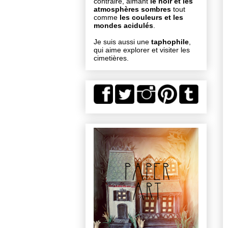
contraire, aimant
le noir et les
atmosphères sombres
tout
comme
les couleurs et les
mondes acidulés
.
Je suis aussi une
taphophile
,
qui aime explorer et visiter les
cimetières.