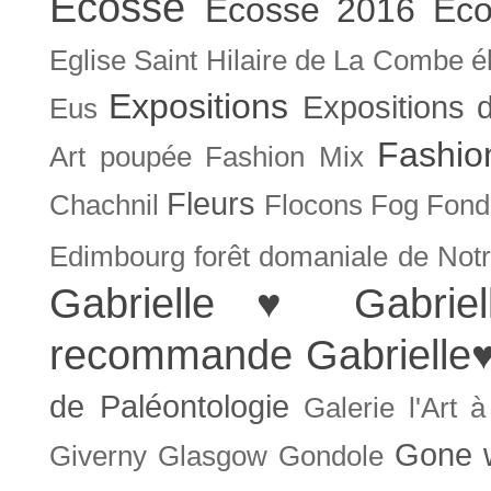
Ecosse
Ecosse 2016
Eco
Eglise Saint Hilaire de La Combe
é
Expositions
Expositions
Eus
Fashio
Art poupée
Fashion Mix
Fleurs
Chachnil
Flocons
Fog
Fonda
Edimbourg
forêt domaniale de Not
Gabrielle ♥
Gabrie
recommande
Gabrielle
de Paléontologie
Galerie l'Art 
Gone w
Giverny
Glasgow
Gondole