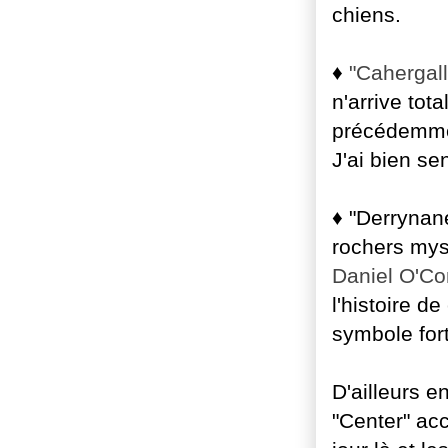
chiens.
♦
"Cahergall
n'arrive tot
précédemmen
J'ai bien se
♦ "Derrynane
rochers myst
Daniel O'Co
l'histoire de
symbole fort 
D'ailleurs e
"Center" ac