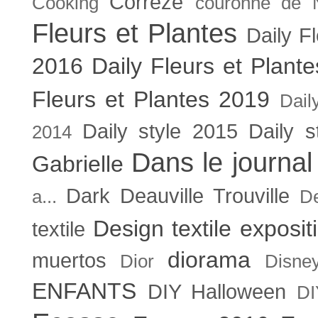
Corrèze
Cooking
couronne de 
Fleurs et Plantes
Daily F
2016
Daily Fleurs et Plant
Fleurs et Plantes 2019
Dail
Daily style 2015
Daily s
2014
Dans le journal
Gabrielle
Dark
Deauville Trouville
a...
De
Design textile exposit
textile
diorama
muertos
Dior
Disne
ENFANTS
DIY Halloween
DI