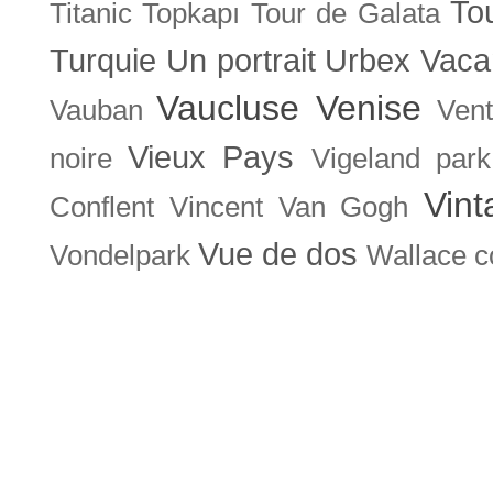
To
Titanic
Topkapı
Tour de Galata
Turquie
Un portrait
Urbex
Vaca
Vaucluse
Venise
Vauban
Ven
Vieux Pays
noire
Vigeland park
Vint
Conflent
Vincent Van Gogh
Vue de dos
Vondelpark
Wallace co