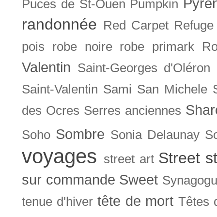
Pyré
Puces de St-Ouen
Pumpkin
randonnée
Red Carpet
Refuge
pois
robe noire
robe primark
Ro
Valentin
Saint-Georges d'Oléron
Saint-Valentin
Sami
San Michele
Shar
des Ocres
Serres anciennes
Sombre
Soho
Sonia Delaunay
So
voyages
Street s
street art
sur commande
Sweet
Synagog
tête de mort
tenue d'hiver
Têtes 