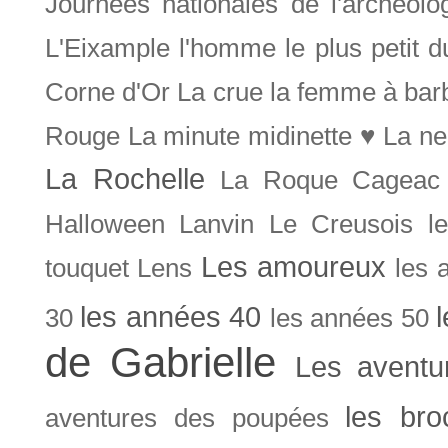
Journées nationales de l'archéolo
L'Eixample
l'homme le plus petit 
Corne d'Or
La crue
la femme à bar
Rouge
La minute midinette ♥
La ne
La Rochelle
La Roque Cageac
Halloween
Lanvin
Le Creusois
l
Les amoureux
touquet
Lens
les 
les années 40
30
les années 50
de Gabrielle
Les aventu
les bro
aventures des poupées