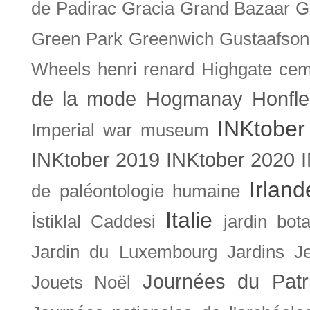
de Padirac
Gracia
Grand Bazaar
G
Green Park
Greenwich
Gustaafson
Wheels
henri renard
Highgate cem
de la mode
Hogmanay
Honfle
INKtober
Imperial war museum
INKtober 2019
INKtober 2020
Irland
de paléontologie humaine
Italie
İstiklal Caddesi
jardin bot
Jardin du Luxembourg
Jardins
J
Journées du Patr
Jouets Noël