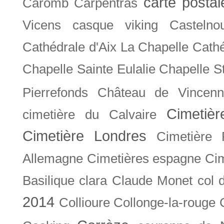
carte posta
Caromb
Carpentras
Vicens
casque viking
Castelno
Cathédrale d'Aix La Chapelle
Cathé
Chapelle Sainte Eulalie
Chapelle S
Pierrefonds
Château de Vincenn
Cimetiè
cimetière du Calvaire
Cimetière Londres
Cimetière 
Allemagne
Cimetières espagne
Cim
Basilique
clara
Claude Monet
col 
2014
Collioure
Collonge-la-rouge