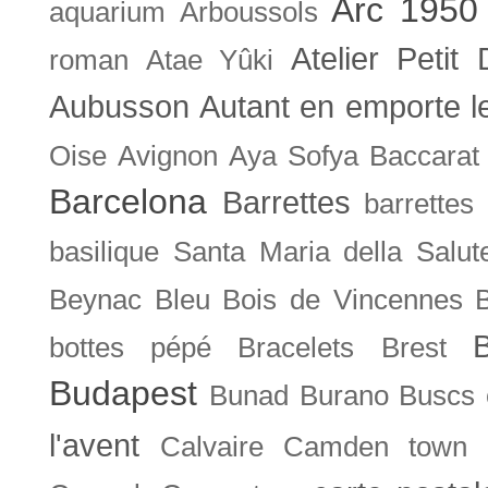
Arc 1950
aquarium
Arboussols
Atelier Petit 
roman
Atae Yûki
Aubusson
Autant en emporte l
Oise
Avignon
Aya Sofya
Baccarat
Barcelona
Barrettes
barrettes
basilique Santa Maria della Salut
Beynac
Bleu
Bois de Vincennes
bottes pépé
Bracelets
Brest
Budapest
Bunad
Burano
Buscs
l'avent
Calvaire
Camden town