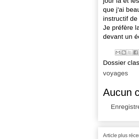
jour là et l
que j'ai bea
instructif de
Je préfère l
devant un é
Dossier cla
voyages
Aucun 
Enregist
Article plus réce