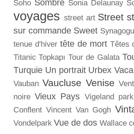
Sombre
Soho
Sonia Delaunay
So
voyages
Street s
street art
sur commande
Sweet
Synagog
tête de mort
tenue d'hiver
Têtes 
To
Titanic
Topkapı
Tour de Galata
Turquie
Un portrait
Urbex
Vaca
Vaucluse
Venise
Vauban
Ven
Vieux Pays
noire
Vigeland park
Vint
Conflent
Vincent Van Gogh
Vue de dos
Vondelpark
Wallace co