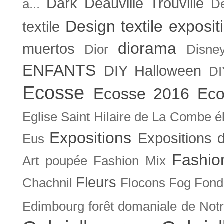
Dark
Deauville Trouville
a...
De
Design textile exposit
textile
diorama
muertos
Dior
Disne
ENFANTS
DIY Halloween
DI
Ecosse
Ecosse 2016
Eco
Eglise Saint Hilaire de La Combe
é
Expositions
Expositions
Eus
Fashio
Art poupée
Fashion Mix
Fleurs
Chachnil
Flocons
Fog
Fonda
Edimbourg
forêt domaniale de Not