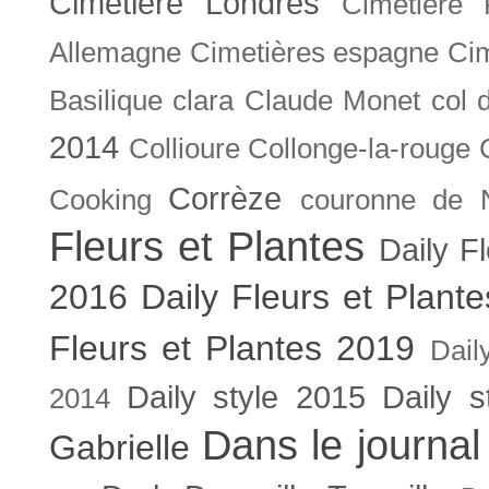
Cimetière Londres
Cimetière 
Allemagne
Cimetières espagne
Cim
Basilique
clara
Claude Monet
col 
2014
Collioure
Collonge-la-rouge
Corrèze
Cooking
couronne de 
Fleurs et Plantes
Daily F
2016
Daily Fleurs et Plant
Fleurs et Plantes 2019
Dail
Daily style 2015
Daily s
2014
Dans le journal
Gabrielle