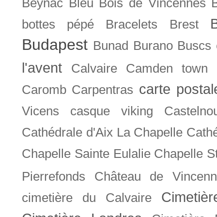
Beynac
Bleu
Bois de Vincennes
bottes pépé
Bracelets
Brest
Budapest
Bunad
Burano
Buscs
l'avent
Calvaire
Camden town
carte posta
Caromb
Carpentras
Vicens
casque viking
Castelno
Cathédrale d'Aix La Chapelle
Cathé
Chapelle Sainte Eulalie
Chapelle S
Pierrefonds
Château de Vincenn
Cimetiè
cimetière du Calvaire