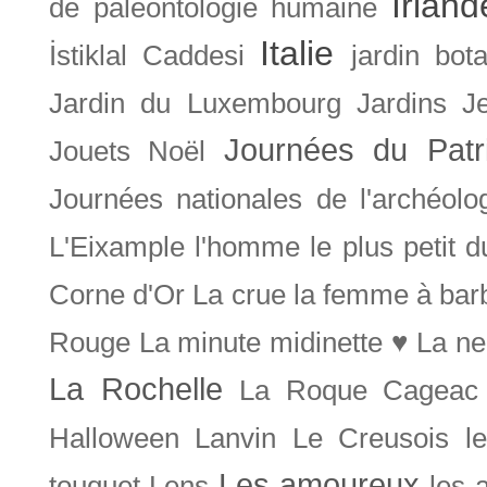
Irland
de paléontologie humaine
Italie
İstiklal Caddesi
jardin bot
Jardin du Luxembourg
Jardins
J
Journées du Patr
Jouets Noël
Journées nationales de l'archéolo
L'Eixample
l'homme le plus petit 
Corne d'Or
La crue
la femme à bar
Rouge
La minute midinette ♥
La ne
La Rochelle
La Roque Cageac
Halloween
Lanvin
Le Creusois
l
Les amoureux
touquet
Lens
les 