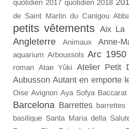
201
quotidien
2017 quotidien
2018
de Saint Martin du Canigou
Abb
petits vêtements
Aix La 
Angleterre
Anne-M
Animaux
Arc 1950
aquarium
Arboussols
Atelier Petit 
roman
Atae Yûki
Aubusson
Autant en emporte l
Oise
Avignon
Aya Sofya
Baccarat
Barcelona
Barrettes
barrettes
basilique Santa Maria della Salut