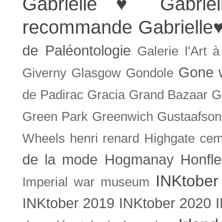
Gabrielle ♥
Gabrie
recommande
Gabrielle
de Paléontologie
Galerie l'Art 
Gone w
Giverny
Glasgow
Gondole
de Padirac
Gracia
Grand Bazaar
G
Green Park
Greenwich
Gustaafson
Wheels
henri renard
Highgate cem
de la mode
Hogmanay
Honfle
INKtober
Imperial war museum
INKtober 2019
INKtober 2020