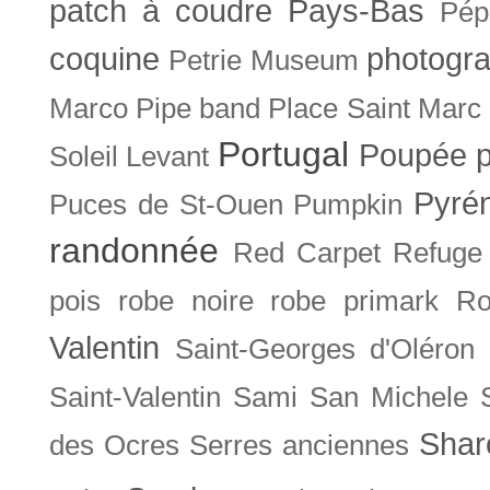
patch à coudre
Pays-Bas
Pép
coquine
photogra
Petrie Museum
Marco
Pipe band
Place Saint Marc
Portugal
Poupée
Soleil Levant
Pyré
Puces de St-Ouen
Pumpkin
randonnée
Red Carpet
Refuge
pois
robe noire
robe primark
Ro
Valentin
Saint-Georges d'Oléron
Saint-Valentin
Sami
San Michele
Shar
des Ocres
Serres anciennes