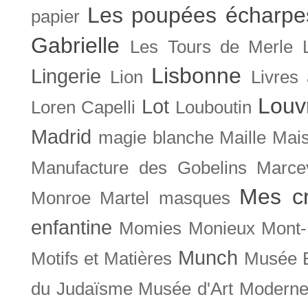
Les poupées écharpe
papier
Gabrielle
Les Tours de Merle
Lisbonne
Lingerie
Lion
Livres
Louv
Lot
Loren Capelli
Louboutin
Madrid
magie blanche
Maille
Mais
Manufacture des Gobelins
Marce
Mes cr
Monroe
Martel
masques
enfantine
Momies
Monieux
Mont-
Munch
Motifs et Matières
Musée B
du Judaïsme
Musée d'Art Moderne