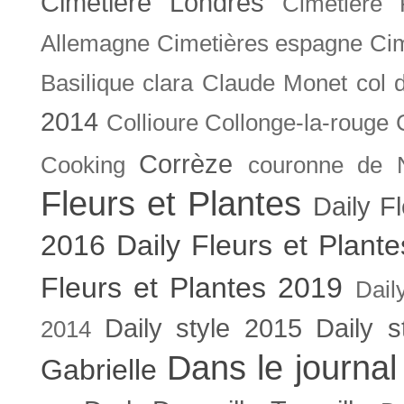
Cimetière Londres
Cimetière 
Allemagne
Cimetières espagne
Cim
Basilique
clara
Claude Monet
col 
2014
Collioure
Collonge-la-rouge
Corrèze
Cooking
couronne de 
Fleurs et Plantes
Daily F
2016
Daily Fleurs et Plant
Fleurs et Plantes 2019
Dail
Daily style 2015
Daily s
2014
Dans le journal
Gabrielle