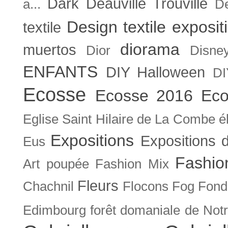
Dark
Deauville Trouville
a...
De
Design textile exposit
textile
diorama
muertos
Dior
Disne
ENFANTS
DIY Halloween
DI
Ecosse
Ecosse 2016
Eco
Eglise Saint Hilaire de La Combe
é
Expositions
Expositions
Eus
Fashio
Art poupée
Fashion Mix
Fleurs
Chachnil
Flocons
Fog
Fonda
Edimbourg
forêt domaniale de Not