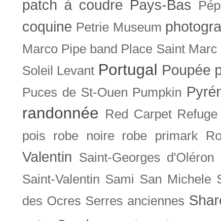
patch à coudre
Pays-Bas
Pép
coquine
photogra
Petrie Museum
Marco
Pipe band
Place Saint Marc
Portugal
Poupée
Soleil Levant
Pyré
Puces de St-Ouen
Pumpkin
randonnée
Red Carpet
Refuge
pois
robe noire
robe primark
Ro
Valentin
Saint-Georges d'Oléron
Saint-Valentin
Sami
San Michele
Shar
des Ocres
Serres anciennes