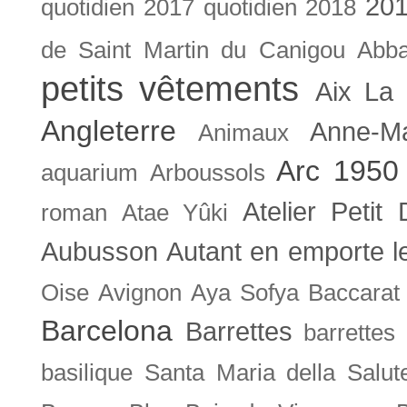
201
quotidien
2017 quotidien
2018
de Saint Martin du Canigou
Abb
petits vêtements
Aix La 
Angleterre
Anne-M
Animaux
Arc 1950
aquarium
Arboussols
Atelier Petit 
roman
Atae Yûki
Aubusson
Autant en emporte l
Oise
Avignon
Aya Sofya
Baccarat
Barcelona
Barrettes
barrettes
basilique Santa Maria della Salut