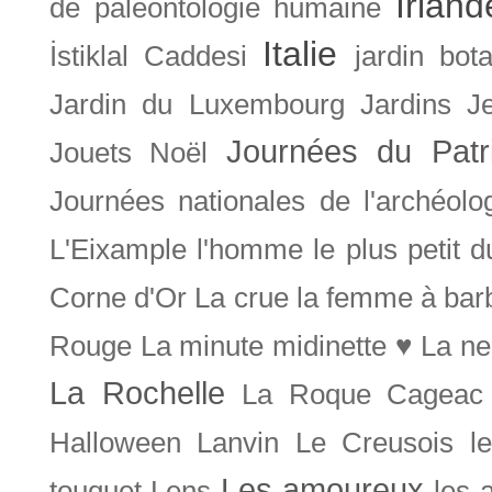
Irland
de paléontologie humaine
Italie
İstiklal Caddesi
jardin bot
Jardin du Luxembourg
Jardins
J
Journées du Patr
Jouets Noël
Journées nationales de l'archéolo
L'Eixample
l'homme le plus petit 
Corne d'Or
La crue
la femme à bar
Rouge
La minute midinette ♥
La ne
La Rochelle
La Roque Cageac
Halloween
Lanvin
Le Creusois
l
Les amoureux
touquet
Lens
les 