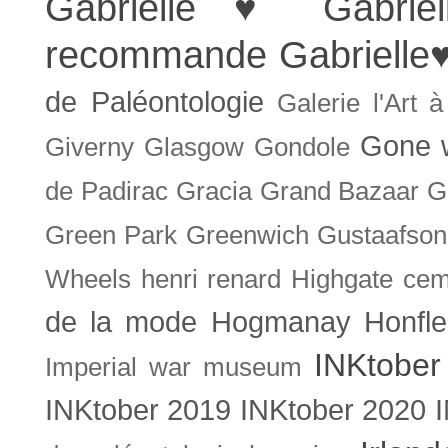
Gabrielle ♥
Gabrie
recommande
Gabrielle
de Paléontologie
Galerie l'Art 
Gone w
Giverny
Glasgow
Gondole
de Padirac
Gracia
Grand Bazaar
G
Green Park
Greenwich
Gustaafson
Wheels
henri renard
Highgate cem
de la mode
Hogmanay
Honfle
INKtober
Imperial war museum
INKtober 2019
INKtober 2020