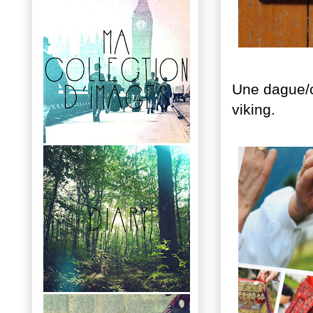
Une dague/c
viking.