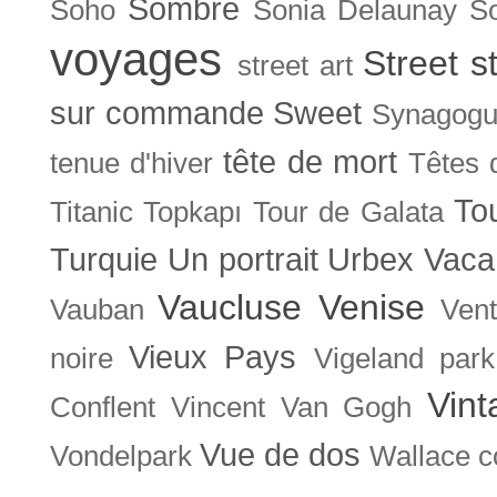
Sombre
Soho
Sonia Delaunay
So
voyages
Street s
street art
sur commande
Sweet
Synagog
tête de mort
tenue d'hiver
Têtes 
To
Titanic
Topkapı
Tour de Galata
Turquie
Un portrait
Urbex
Vaca
Vaucluse
Venise
Vauban
Ven
Vieux Pays
noire
Vigeland park
Vint
Conflent
Vincent Van Gogh
Vue de dos
Vondelpark
Wallace co