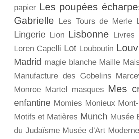
Les poupées écharpe
papier
Gabrielle
Les Tours de Merle
Lisbonne
Lingerie
Lion
Livres
Louv
Lot
Loren Capelli
Louboutin
Madrid
magie blanche
Maille
Mais
Manufacture des Gobelins
Marce
Mes cr
Monroe
Martel
masques
enfantine
Momies
Monieux
Mont-
Munch
Motifs et Matières
Musée B
du Judaïsme
Musée d'Art Moderne