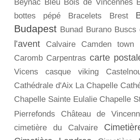
Beynac
Bleu
Bois de Vincennes
bottes pépé
Bracelets
Brest
Budapest
Bunad
Burano
Buscs
l'avent
Calvaire
Camden town
carte posta
Caromb
Carpentras
Vicens
casque viking
Castelno
Cathédrale d'Aix La Chapelle
Cathé
Chapelle Sainte Eulalie
Chapelle S
Pierrefonds
Château de Vincenn
Cimetiè
cimetière du Calvaire