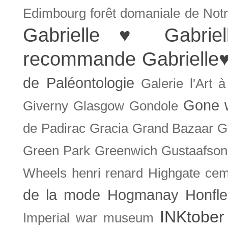
Edimbourg
forêt domaniale de Not
Gabrielle ♥
Gabrie
recommande
Gabrielle
de Paléontologie
Galerie l'Art 
Gone w
Giverny
Glasgow
Gondole
de Padirac
Gracia
Grand Bazaar
G
Green Park
Greenwich
Gustaafson
Wheels
henri renard
Highgate cem
de la mode
Hogmanay
Honfle
INKtober
Imperial war museum