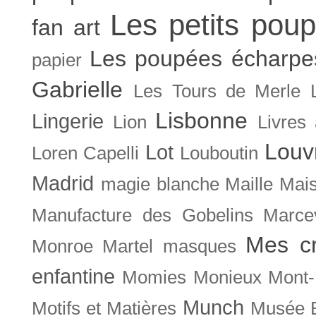
Les petits poup
fan art
Les poupées écharpe
papier
Gabrielle
Les Tours de Merle
Lisbonne
Lingerie
Lion
Livres
Louv
Lot
Loren Capelli
Louboutin
Madrid
magie blanche
Maille
Mais
Manufacture des Gobelins
Marce
Mes cr
Monroe
Martel
masques
enfantine
Momies
Monieux
Mont-
Munch
Motifs et Matières
Musée B