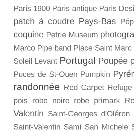
Paris 1900
Paris antique
Paris Des
patch à coudre
Pays-Bas
Pép
coquine
photogra
Petrie Museum
Marco
Pipe band
Place Saint Marc
Portugal
Poupée
Soleil Levant
Pyré
Puces de St-Ouen
Pumpkin
randonnée
Red Carpet
Refuge
pois
robe noire
robe primark
Ro
Valentin
Saint-Georges d'Oléron
Saint-Valentin
Sami
San Michele