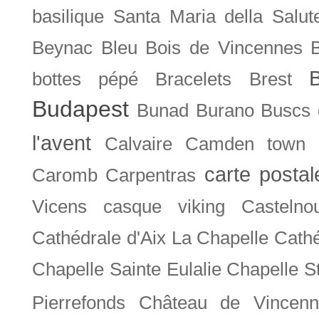
basilique Santa Maria della Salut
Beynac
Bleu
Bois de Vincennes
bottes pépé
Bracelets
Brest
Budapest
Bunad
Burano
Buscs
l'avent
Calvaire
Camden town
carte posta
Caromb
Carpentras
Vicens
casque viking
Castelno
Cathédrale d'Aix La Chapelle
Cathé
Chapelle Sainte Eulalie
Chapelle S
Pierrefonds
Château de Vincenn