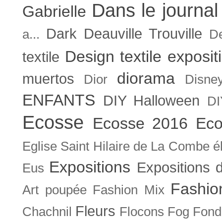
Dans le journal
Gabrielle
Dark
Deauville Trouville
a...
De
Design textile exposit
textile
diorama
muertos
Dior
Disne
ENFANTS
DIY Halloween
DI
Ecosse
Ecosse 2016
Eco
Eglise Saint Hilaire de La Combe
é
Expositions
Expositions
Eus
Fashio
Art poupée
Fashion Mix
Fleurs
Chachnil
Flocons
Fog
Fonda