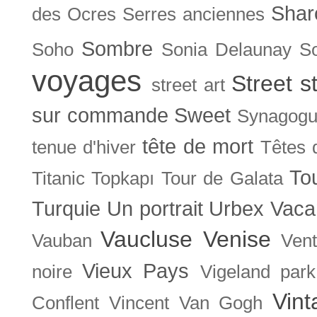
Shar
des Ocres
Serres anciennes
Sombre
Soho
Sonia Delaunay
So
voyages
Street s
street art
sur commande
Sweet
Synagog
tête de mort
tenue d'hiver
Têtes 
To
Titanic
Topkapı
Tour de Galata
Turquie
Un portrait
Urbex
Vaca
Vaucluse
Venise
Vauban
Ven
Vieux Pays
noire
Vigeland park
Vint
Conflent
Vincent Van Gogh