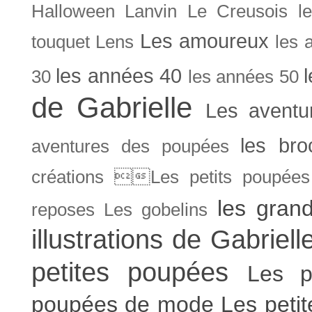
Halloween
Lanvin
Le Creusois
l
Les amoureux
touquet
Lens
les 
les années 40
30
les années 50
de Gabrielle
Les aventu
les bro
aventures des poupées
créations Les petits poupées 
les gran
reposes
Les gobelins
illustrations de Gabriell
petites poupées
Les p
poupées de mode
Les peti