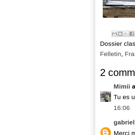
Dossier cla
Felletin
,
Fra
2 comme
Mimii
a
Tu es un
16:06
gabriel
Merci m