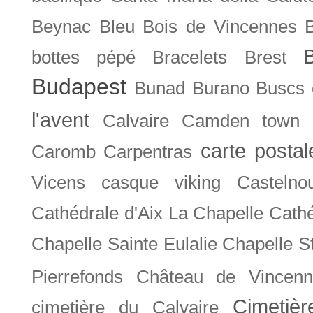
Beynac
Bleu
Bois de Vincennes
bottes pépé
Bracelets
Brest
Budapest
Bunad
Burano
Buscs
l'avent
Calvaire
Camden town
carte posta
Caromb
Carpentras
Vicens
casque viking
Castelno
Cathédrale d'Aix La Chapelle
Cathé
Chapelle Sainte Eulalie
Chapelle S
Pierrefonds
Château de Vincenn
Cimetiè
cimetière du Calvaire