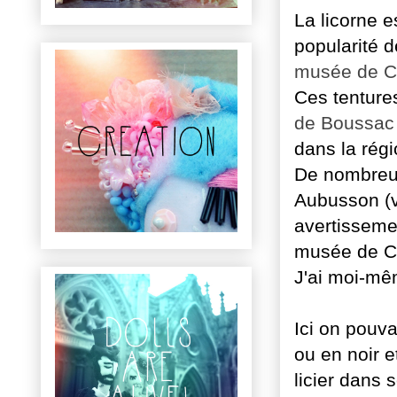
La licorne e
popularité 
musée de C
Ces tenture
de Boussac
dans la régi
De nombreus
Aubusson (v
avertisseme
musée de Cl
J'ai moi-mê
Ici on pouva
ou en noir e
licier dans s