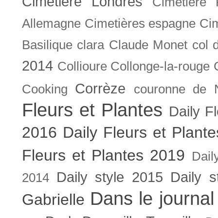
Cimetière Londres
Cimetière 
Allemagne
Cimetières espagne
Cim
Basilique
clara
Claude Monet
col 
2014
Collioure
Collonge-la-rouge
Corrèze
Cooking
couronne de 
Fleurs et Plantes
Daily F
2016
Daily Fleurs et Plant
Fleurs et Plantes 2019
Dail
Daily style 2015
Daily s
2014
Dans le journal
Gabrielle