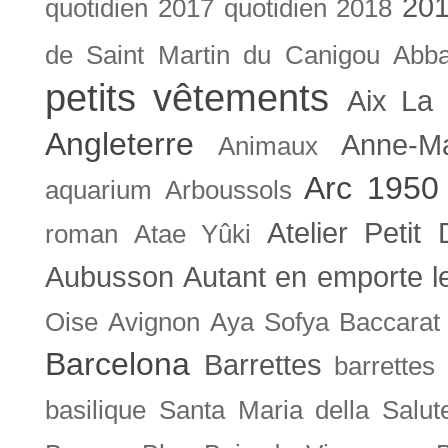
201
quotidien
2017 quotidien
2018
de Saint Martin du Canigou
Abb
petits vêtements
Aix La 
Angleterre
Anne-M
Animaux
Arc 1950
aquarium
Arboussols
Atelier Petit 
roman
Atae Yûki
Aubusson
Autant en emporte l
Oise
Avignon
Aya Sofya
Baccarat
Barcelona
Barrettes
barrettes
basilique Santa Maria della Salut