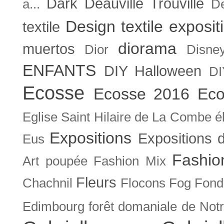
Dark
Deauville Trouville
a...
De
Design textile exposit
textile
diorama
muertos
Dior
Disne
ENFANTS
DIY Halloween
DI
Ecosse
Ecosse 2016
Eco
Eglise Saint Hilaire de La Combe
é
Expositions
Expositions
Eus
Fashio
Art poupée
Fashion Mix
Fleurs
Chachnil
Flocons
Fog
Fonda
Edimbourg
forêt domaniale de Not