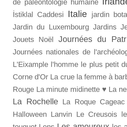
Irland
de paléontologie humaine
Italie
İstiklal Caddesi
jardin bot
Jardin du Luxembourg
Jardins
J
Journées du Patr
Jouets Noël
Journées nationales de l'archéolo
L'Eixample
l'homme le plus petit 
Corne d'Or
La crue
la femme à bar
Rouge
La minute midinette ♥
La ne
La Rochelle
La Roque Cageac
Halloween
Lanvin
Le Creusois
l
Les amoureux
touquet
Lens
les 