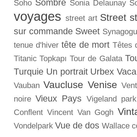
Sombre
Soho
Sonia Delaunay
So
voyages
Street s
street art
sur commande
Sweet
Synagog
tête de mort
tenue d'hiver
Têtes 
To
Titanic
Topkapı
Tour de Galata
Turquie
Un portrait
Urbex
Vaca
Vaucluse
Venise
Vauban
Ven
Vieux Pays
noire
Vigeland park
Vint
Conflent
Vincent Van Gogh
Vue de dos
Vondelpark
Wallace co