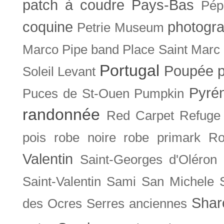
patch à coudre
Pays-Bas
Pép
coquine
photogra
Petrie Museum
Marco
Pipe band
Place Saint Marc
Portugal
Poupée
Soleil Levant
Pyré
Puces de St-Ouen
Pumpkin
randonnée
Red Carpet
Refuge
pois
robe noire
robe primark
Ro
Valentin
Saint-Georges d'Oléron
Saint-Valentin
Sami
San Michele
Shar
des Ocres
Serres anciennes