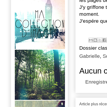
les pages d
J'y griffone
moment.
J'espére que
Dossier cla
Gabrielle
,
S
Aucun 
Enregist
Article plus réce