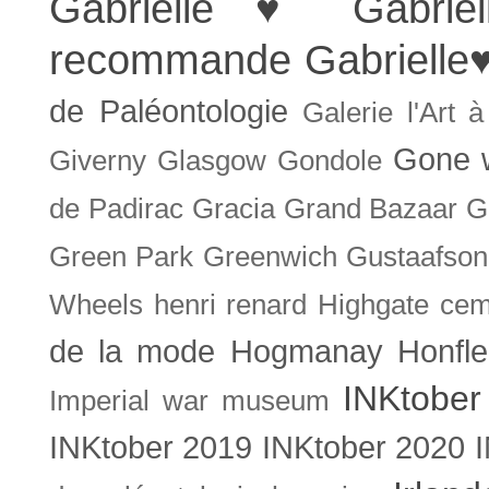
Gabrielle ♥
Gabrie
recommande
Gabrielle
de Paléontologie
Galerie l'Art 
Gone w
Giverny
Glasgow
Gondole
de Padirac
Gracia
Grand Bazaar
G
Green Park
Greenwich
Gustaafson
Wheels
henri renard
Highgate cem
de la mode
Hogmanay
Honfle
INKtober
Imperial war museum
INKtober 2019
INKtober 2020