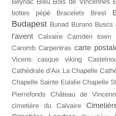
Beynac
Bleu
Bois de Vincennes
bottes pépé
Bracelets
Brest
Budapest
Bunad
Burano
Buscs
l'avent
Calvaire
Camden town
carte posta
Caromb
Carpentras
Vicens
casque viking
Castelno
Cathédrale d'Aix La Chapelle
Cathé
Chapelle Sainte Eulalie
Chapelle S
Pierrefonds
Château de Vincenn
Cimetiè
cimetière du Calvaire