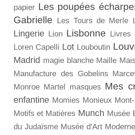
Les poupées écharpe
papier
Gabrielle
Les Tours de Merle
Lisbonne
Lingerie
Lion
Livres
Louv
Lot
Loren Capelli
Louboutin
Madrid
magie blanche
Maille
Mais
Manufacture des Gobelins
Marce
Mes cr
Monroe
Martel
masques
enfantine
Momies
Monieux
Mont-
Munch
Motifs et Matières
Musée B
du Judaïsme
Musée d'Art Moderne