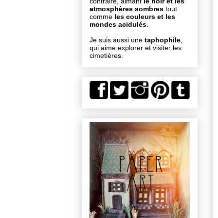
contraire, aimant
le noir et les
atmosphères sombres
tout
comme
les couleurs et les
mondes acidulés
.
Je suis aussi une
taphophile
,
qui aime explorer et visiter les
cimetières.