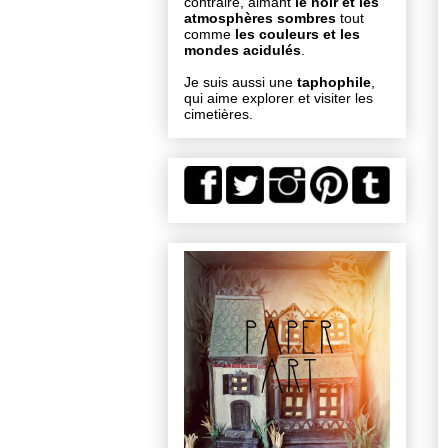
contraire, aimant
le noir et les
atmosphères sombres
tout
comme
les couleurs et les
mondes acidulés
.
Je suis aussi une
taphophile
,
qui aime explorer et visiter les
cimetières.