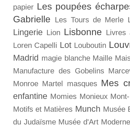
Les poupées écharpe
papier
Gabrielle
Les Tours de Merle
Lisbonne
Lingerie
Lion
Livres
Louv
Lot
Loren Capelli
Louboutin
Madrid
magie blanche
Maille
Mais
Manufacture des Gobelins
Marce
Mes cr
Monroe
Martel
masques
enfantine
Momies
Monieux
Mont-
Munch
Motifs et Matières
Musée B
du Judaïsme
Musée d'Art Moderne