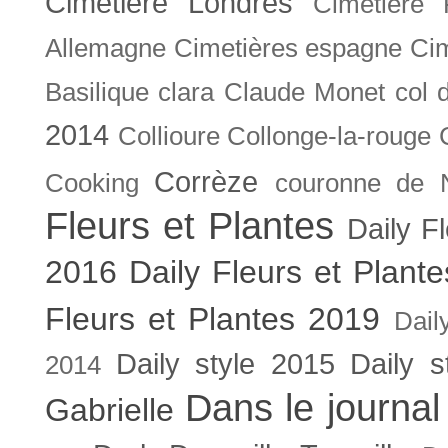
Cimetière Londres
Cimetière 
Allemagne
Cimetières espagne
Cim
Basilique
clara
Claude Monet
col 
2014
Collioure
Collonge-la-rouge
Corrèze
Cooking
couronne de 
Fleurs et Plantes
Daily F
2016
Daily Fleurs et Plant
Fleurs et Plantes 2019
Dail
Daily style 2015
Daily s
2014
Dans le journal
Gabrielle