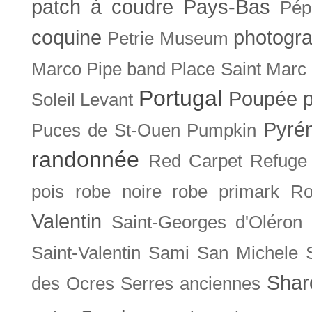
patch à coudre
Pays-Bas
Pép
coquine
photogra
Petrie Museum
Marco
Pipe band
Place Saint Marc
Portugal
Poupée
Soleil Levant
Pyré
Puces de St-Ouen
Pumpkin
randonnée
Red Carpet
Refuge
pois
robe noire
robe primark
Ro
Valentin
Saint-Georges d'Oléron
Saint-Valentin
Sami
San Michele
Shar
des Ocres
Serres anciennes