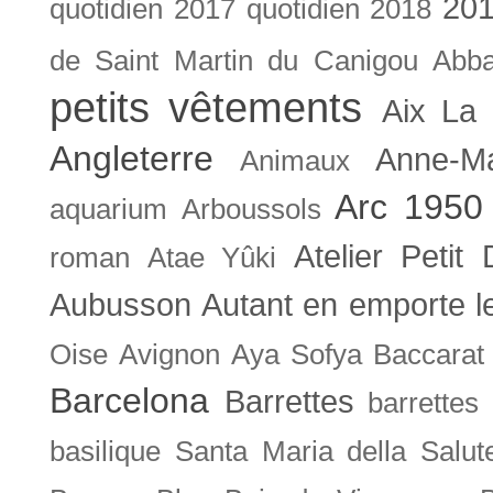
201
quotidien
2017 quotidien
2018
de Saint Martin du Canigou
Abb
petits vêtements
Aix La 
Angleterre
Anne-M
Animaux
Arc 1950
aquarium
Arboussols
Atelier Petit 
roman
Atae Yûki
Aubusson
Autant en emporte l
Oise
Avignon
Aya Sofya
Baccarat
Barcelona
Barrettes
barrettes
basilique Santa Maria della Salut