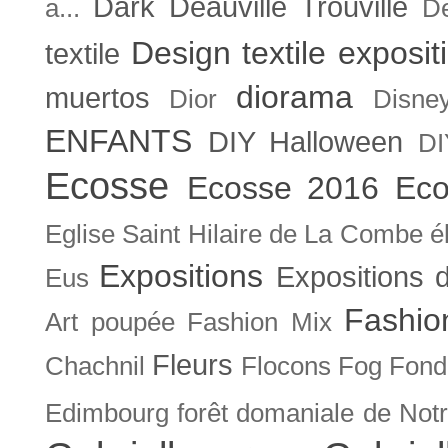
Dark
Deauville Trouville
a...
De
Design textile exposit
textile
diorama
muertos
Dior
Disne
ENFANTS
DIY Halloween
DI
Ecosse
Ecosse 2016
Eco
Eglise Saint Hilaire de La Combe
é
Expositions
Expositions
Eus
Fashio
Art poupée
Fashion Mix
Fleurs
Chachnil
Flocons
Fog
Fonda
Edimbourg
forêt domaniale de Not