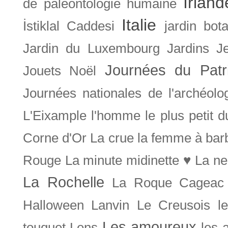
Irland
de paléontologie humaine
Italie
İstiklal Caddesi
jardin bot
Jardin du Luxembourg
Jardins
J
Journées du Patr
Jouets Noël
Journées nationales de l'archéolo
L'Eixample
l'homme le plus petit 
Corne d'Or
La crue
la femme à bar
Rouge
La minute midinette ♥
La ne
La Rochelle
La Roque Cageac
Halloween
Lanvin
Le Creusois
l
Les amoureux
touquet
Lens
les 