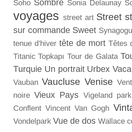
Sombre
Soho
Sonia Delaunay
So
voyages
Street s
street art
sur commande
Sweet
Synagog
tête de mort
tenue d'hiver
Têtes 
To
Titanic
Topkapı
Tour de Galata
Turquie
Un portrait
Urbex
Vaca
Vaucluse
Venise
Vauban
Ven
Vieux Pays
noire
Vigeland park
Vint
Conflent
Vincent Van Gogh
Vue de dos
Vondelpark
Wallace co