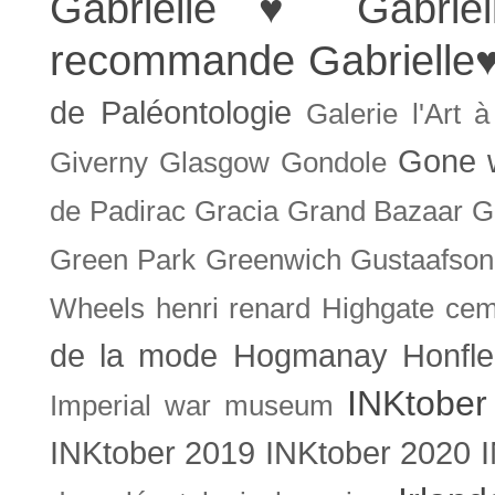
Gabrielle ♥
Gabrie
recommande
Gabrielle
de Paléontologie
Galerie l'Art 
Gone w
Giverny
Glasgow
Gondole
de Padirac
Gracia
Grand Bazaar
G
Green Park
Greenwich
Gustaafson
Wheels
henri renard
Highgate cem
de la mode
Hogmanay
Honfle
INKtober
Imperial war museum
INKtober 2019
INKtober 2020