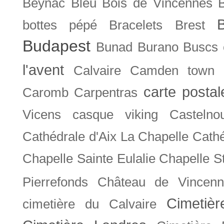
Beynac
Bleu
Bois de Vincennes
bottes pépé
Bracelets
Brest
Budapest
Bunad
Burano
Buscs
l'avent
Calvaire
Camden town
carte posta
Caromb
Carpentras
Vicens
casque viking
Castelno
Cathédrale d'Aix La Chapelle
Cathé
Chapelle Sainte Eulalie
Chapelle S
Pierrefonds
Château de Vincenn
Cimetiè
cimetière du Calvaire