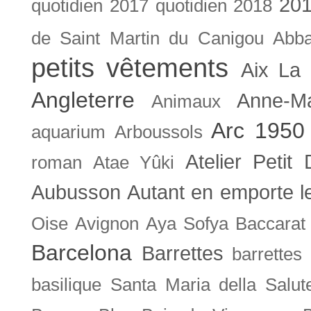
201
quotidien
2017 quotidien
2018
de Saint Martin du Canigou
Abb
petits vêtements
Aix La 
Angleterre
Anne-M
Animaux
Arc 1950
aquarium
Arboussols
Atelier Petit 
roman
Atae Yûki
Aubusson
Autant en emporte l
Oise
Avignon
Aya Sofya
Baccarat
Barcelona
Barrettes
barrettes
basilique Santa Maria della Salut