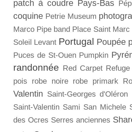
patch à coudre
Pays-Bas
Pép
coquine
photogra
Petrie Museum
Marco
Pipe band
Place Saint Marc
Portugal
Poupée
Soleil Levant
Pyré
Puces de St-Ouen
Pumpkin
randonnée
Red Carpet
Refuge
pois
robe noire
robe primark
Ro
Valentin
Saint-Georges d'Oléron
Saint-Valentin
Sami
San Michele
Shar
des Ocres
Serres anciennes