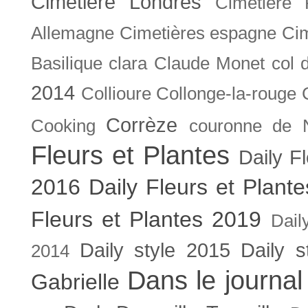
Cimetière Londres
Cimetière 
Allemagne
Cimetières espagne
Cim
Basilique
clara
Claude Monet
col 
2014
Collioure
Collonge-la-rouge
Corrèze
Cooking
couronne de 
Fleurs et Plantes
Daily F
2016
Daily Fleurs et Plant
Fleurs et Plantes 2019
Dail
Daily style 2015
Daily s
2014
Dans le journal
Gabrielle