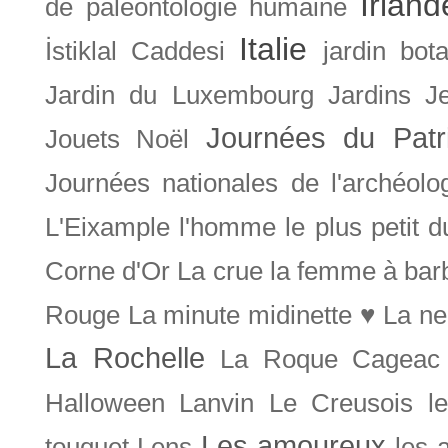
Irland
de paléontologie humaine
Italie
İstiklal Caddesi
jardin bot
Jardin du Luxembourg
Jardins
J
Journées du Patr
Jouets Noël
Journées nationales de l'archéolo
L'Eixample
l'homme le plus petit 
Corne d'Or
La crue
la femme à bar
Rouge
La minute midinette ♥
La ne
La Rochelle
La Roque Cageac
Halloween
Lanvin
Le Creusois
l
Les amoureux
touquet
Lens
les 