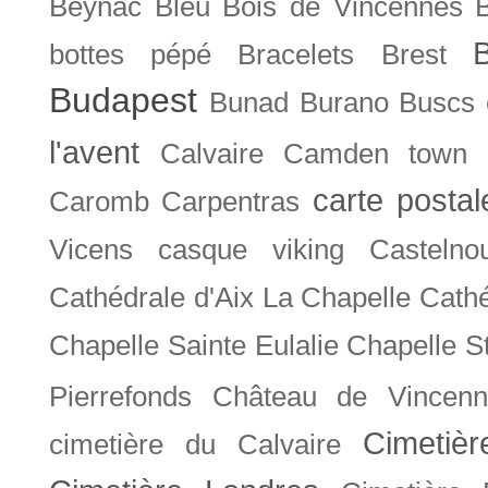
Beynac
Bleu
Bois de Vincennes
bottes pépé
Bracelets
Brest
Budapest
Bunad
Burano
Buscs
l'avent
Calvaire
Camden town
carte posta
Caromb
Carpentras
Vicens
casque viking
Castelno
Cathédrale d'Aix La Chapelle
Cathé
Chapelle Sainte Eulalie
Chapelle S
Pierrefonds
Château de Vincenn
Cimetiè
cimetière du Calvaire