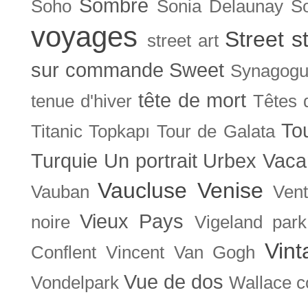
Sombre
Soho
Sonia Delaunay
So
voyages
Street s
street art
sur commande
Sweet
Synagog
tête de mort
tenue d'hiver
Têtes 
To
Titanic
Topkapı
Tour de Galata
Turquie
Un portrait
Urbex
Vaca
Vaucluse
Venise
Vauban
Ven
Vieux Pays
noire
Vigeland park
Vint
Conflent
Vincent Van Gogh
Vue de dos
Vondelpark
Wallace co