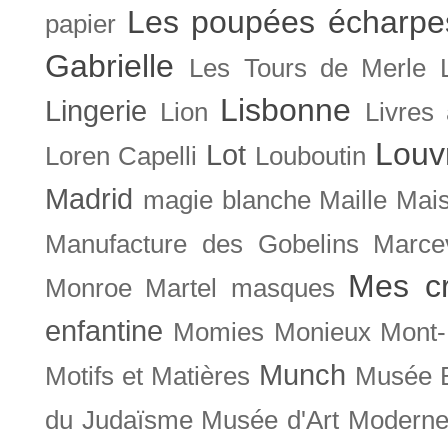
Les poupées écharpe
papier
Gabrielle
Les Tours de Merle
Lisbonne
Lingerie
Lion
Livres
Louv
Lot
Loren Capelli
Louboutin
Madrid
magie blanche
Maille
Mais
Manufacture des Gobelins
Marce
Mes cr
Monroe
Martel
masques
enfantine
Momies
Monieux
Mont-
Munch
Motifs et Matières
Musée B
du Judaïsme
Musée d'Art Moderne