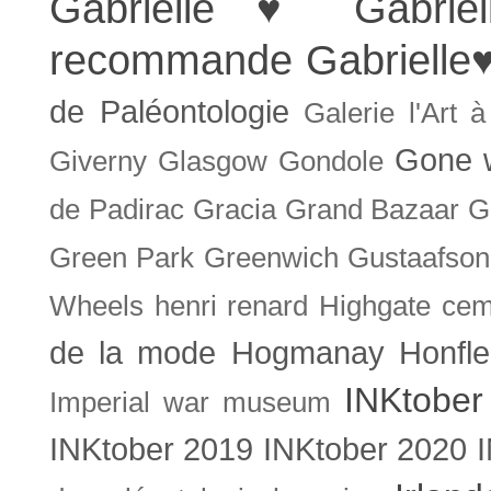
Gabrielle ♥
Gabrie
recommande
Gabrielle
de Paléontologie
Galerie l'Art 
Gone w
Giverny
Glasgow
Gondole
de Padirac
Gracia
Grand Bazaar
G
Green Park
Greenwich
Gustaafson
Wheels
henri renard
Highgate cem
de la mode
Hogmanay
Honfle
INKtober
Imperial war museum
INKtober 2019
INKtober 2020