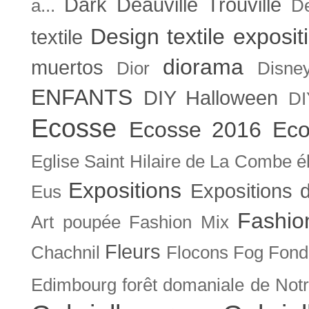
Dark
Deauville Trouville
a...
De
Design textile exposit
textile
diorama
muertos
Dior
Disne
ENFANTS
DIY Halloween
DI
Ecosse
Ecosse 2016
Eco
Eglise Saint Hilaire de La Combe
é
Expositions
Expositions
Eus
Fashio
Art poupée
Fashion Mix
Fleurs
Chachnil
Flocons
Fog
Fonda
Edimbourg
forêt domaniale de Not