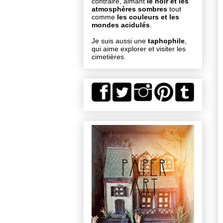
contraire, aimant
le noir et les
atmosphères sombres
tout
comme
les couleurs et les
mondes acidulés
.
Je suis aussi une
taphophile
,
qui aime explorer et visiter les
cimetières.