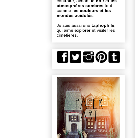
contraire, aimant
le noir et les
atmosphères sombres
tout
comme
les couleurs et les
mondes acidulés
.
Je suis aussi une
taphophile
,
qui aime explorer et visiter les
cimetières.