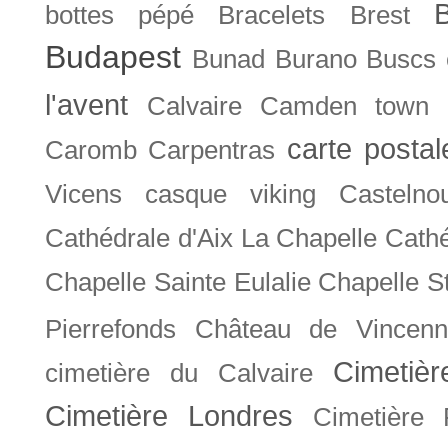
bottes pépé
Bracelets
Brest
Budapest
Bunad
Burano
Buscs
l'avent
Calvaire
Camden town
carte posta
Caromb
Carpentras
Vicens
casque viking
Castelno
Cathédrale d'Aix La Chapelle
Cathé
Chapelle Sainte Eulalie
Chapelle S
Pierrefonds
Château de Vincenn
Cimetiè
cimetière du Calvaire
Cimetière Londres
Cimetière 