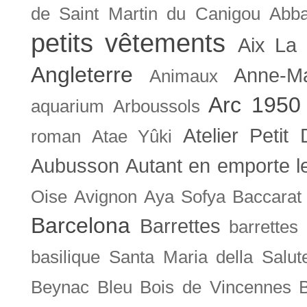
de Saint Martin du Canigou
Abb
petits vêtements
Aix La 
Angleterre
Anne-M
Animaux
Arc 1950
aquarium
Arboussols
Atelier Petit 
roman
Atae Yûki
Aubusson
Autant en emporte l
Oise
Avignon
Aya Sofya
Baccarat
Barcelona
Barrettes
barrettes
basilique Santa Maria della Salut
Beynac
Bleu
Bois de Vincennes