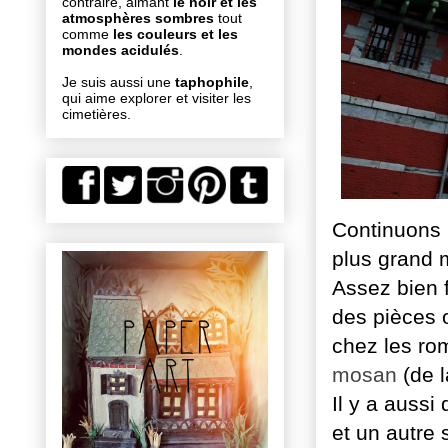
contraire, aimant
le noir et les
atmosphères sombres
tout
comme
les couleurs et les
mondes acidulés
.
Je suis aussi une
taphophile
,
qui aime explorer et visiter les
cimetières.
Continuons n
plus grand m
Assez bien f
des pièces o
chez les rom
mosan
(de l
Il y a auss
et un autre 