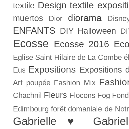
Design textile exposit
textile
diorama
muertos
Dior
Disne
ENFANTS
DIY Halloween
DI
Ecosse
Ecosse 2016
Eco
Eglise Saint Hilaire de La Combe
é
Expositions
Expositions
Eus
Fashio
Art poupée
Fashion Mix
Fleurs
Chachnil
Flocons
Fog
Fonda
Edimbourg
forêt domaniale de Not
Gabrielle ♥
Gabrie