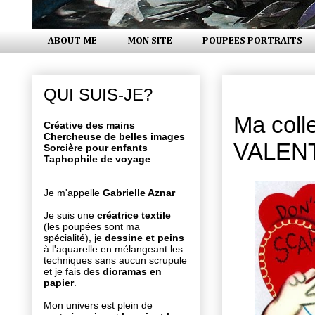
ABOUT ME
MON SITE
POUPEES PORTRAITS
vendredi 14
QUI SUIS-JE?
Ma coll
Créative des mains
Chercheuse de belles images
VALEN
Sorcière pour enfants
Taphophile de voyage
Je m'appelle
Gabrielle Aznar
Je suis une
créatrice textile
(les poupées sont ma
spécialité), je
dessine et peins
à l'aquarelle en mélangeant les
techniques sans aucun scrupule
et je fais des
dioramas en
papier
.
Mon univers est plein de