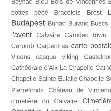
Beynac
Bleu
Bois de Vincennes
bottes pépé
Bracelets
Brest
Budapest
Bunad
Burano
Buscs
l'avent
Calvaire
Camden town
carte posta
Caromb
Carpentras
Vicens
casque viking
Castelno
Cathédrale d'Aix La Chapelle
Cathé
Chapelle Sainte Eulalie
Chapelle S
Pierrefonds
Château de Vincenn
Cimetiè
cimetière du Calvaire