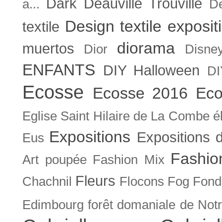
Dark
Deauville Trouville
a...
De
Design textile exposit
textile
diorama
muertos
Dior
Disne
ENFANTS
DIY Halloween
DI
Ecosse
Ecosse 2016
Eco
Eglise Saint Hilaire de La Combe
é
Expositions
Expositions
Eus
Fashio
Art poupée
Fashion Mix
Fleurs
Chachnil
Flocons
Fog
Fonda
Edimbourg
forêt domaniale de Not