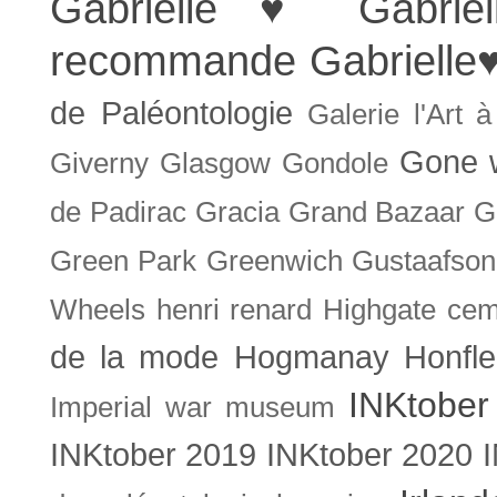
Gabrielle ♥
Gabrie
recommande
Gabrielle
de Paléontologie
Galerie l'Art 
Gone w
Giverny
Glasgow
Gondole
de Padirac
Gracia
Grand Bazaar
G
Green Park
Greenwich
Gustaafson
Wheels
henri renard
Highgate cem
de la mode
Hogmanay
Honfle
INKtober
Imperial war museum
INKtober 2019
INKtober 2020