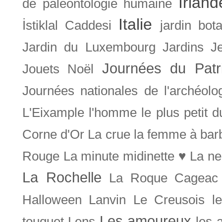
Irland
de paléontologie humaine
Italie
İstiklal Caddesi
jardin bot
Jardin du Luxembourg
Jardins
J
Journées du Patr
Jouets Noël
Journées nationales de l'archéolo
L'Eixample
l'homme le plus petit 
Corne d'Or
La crue
la femme à bar
Rouge
La minute midinette ♥
La ne
La Rochelle
La Roque Cageac
Halloween
Lanvin
Le Creusois
l
Les amoureux
touquet
Lens
les 