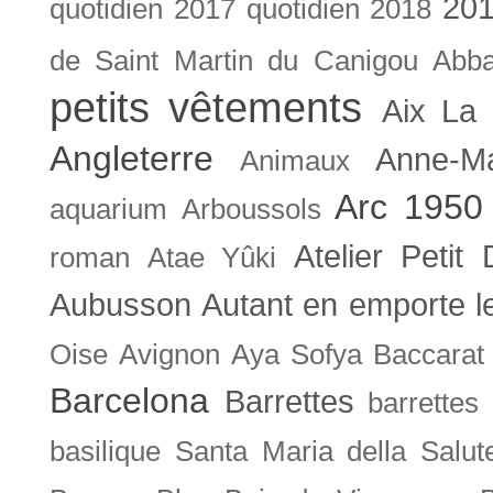
201
quotidien
2017 quotidien
2018
de Saint Martin du Canigou
Abb
petits vêtements
Aix La 
Angleterre
Anne-M
Animaux
Arc 1950
aquarium
Arboussols
Atelier Petit 
roman
Atae Yûki
Aubusson
Autant en emporte l
Oise
Avignon
Aya Sofya
Baccarat
Barcelona
Barrettes
barrettes
basilique Santa Maria della Salut