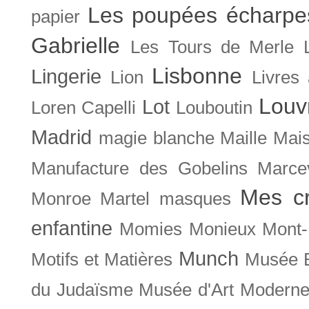
Les poupées écharpe
papier
Gabrielle
Les Tours de Merle
Lisbonne
Lingerie
Lion
Livres
Louv
Lot
Loren Capelli
Louboutin
Madrid
magie blanche
Maille
Mais
Manufacture des Gobelins
Marce
Mes cr
Monroe
Martel
masques
enfantine
Momies
Monieux
Mont-
Munch
Motifs et Matières
Musée B
du Judaïsme
Musée d'Art Moderne