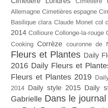
Cimetière Londres
Cimetière 
Allemagne
Cimetières espagne
Cim
Basilique
clara
Claude Monet
col 
2014
Collioure
Collonge-la-rouge
Corrèze
Cooking
couronne de 
Fleurs et Plantes
Daily F
2016
Daily Fleurs et Plant
Fleurs et Plantes 2019
Dail
Daily style 2015
Daily s
2014
Dans le journal
Gabrielle