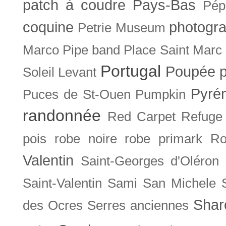
patch à coudre
Pays-Bas
Pép
coquine
photogra
Petrie Museum
Marco
Pipe band
Place Saint Marc
Portugal
Poupée
Soleil Levant
Pyré
Puces de St-Ouen
Pumpkin
randonnée
Red Carpet
Refuge
pois
robe noire
robe primark
Ro
Valentin
Saint-Georges d'Oléron
Saint-Valentin
Sami
San Michele
Shar
des Ocres
Serres anciennes