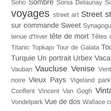
Sombre
Soho
Sonia Delaunay
So
voyages
Street s
street art
sur commande
Sweet
Synagog
tête de mort
tenue d'hiver
Têtes 
To
Titanic
Topkapı
Tour de Galata
Turquie
Un portrait
Urbex
Vaca
Vaucluse
Venise
Vauban
Ven
Vieux Pays
noire
Vigeland park
Vint
Conflent
Vincent Van Gogh
Vue de dos
Vondelpark
Wallace co