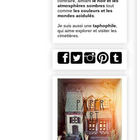
contraire, aimant
le noir et les
atmosphères sombres
tout
comme
les couleurs et les
mondes acidulés
.
Je suis aussi une
taphophile
,
qui aime explorer et visiter les
cimetières.