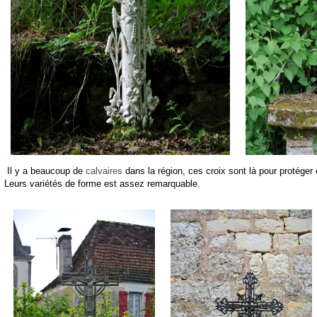
Il y a beaucoup de
calvaires
dans la région, ces croix sont là pour protéger 
Leurs variétés de forme est assez remarquable.