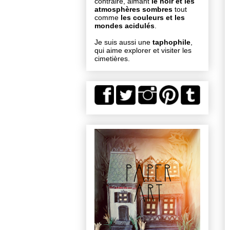
contraire, aimant
le noir et les
atmosphères sombres
tout
comme
les couleurs et les
mondes acidulés
.
Je suis aussi une
taphophile
,
qui aime explorer et visiter les
cimetières.