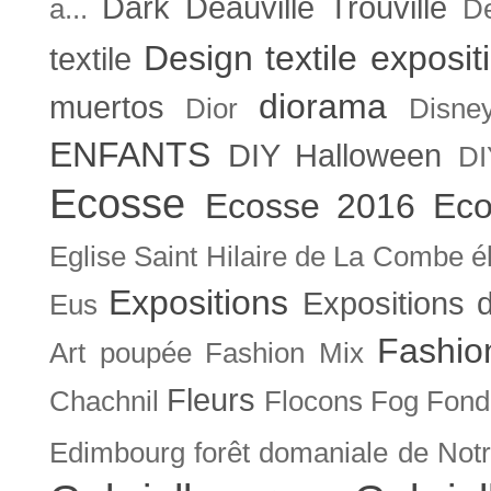
Dark
Deauville Trouville
a...
De
Design textile exposit
textile
diorama
muertos
Dior
Disne
ENFANTS
DIY Halloween
DI
Ecosse
Ecosse 2016
Eco
Eglise Saint Hilaire de La Combe
é
Expositions
Expositions
Eus
Fashio
Art poupée
Fashion Mix
Fleurs
Chachnil
Flocons
Fog
Fonda
Edimbourg
forêt domaniale de Not