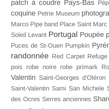
patch à coudre
Pays-Bas
Pép
coquine
photogra
Petrie Museum
Marco
Pipe band
Place Saint Marc
Portugal
Poupée
Soleil Levant
Pyré
Puces de St-Ouen
Pumpkin
randonnée
Red Carpet
Refuge
pois
robe noire
robe primark
Ro
Valentin
Saint-Georges d'Oléron
Saint-Valentin
Sami
San Michele
Shar
des Ocres
Serres anciennes