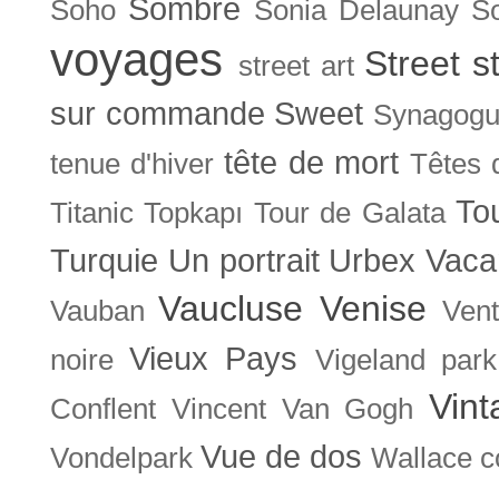
Sombre
Soho
Sonia Delaunay
So
voyages
Street s
street art
sur commande
Sweet
Synagog
tête de mort
tenue d'hiver
Têtes 
To
Titanic
Topkapı
Tour de Galata
Turquie
Un portrait
Urbex
Vaca
Vaucluse
Venise
Vauban
Ven
Vieux Pays
noire
Vigeland park
Vint
Conflent
Vincent Van Gogh
Vue de dos
Vondelpark
Wallace co