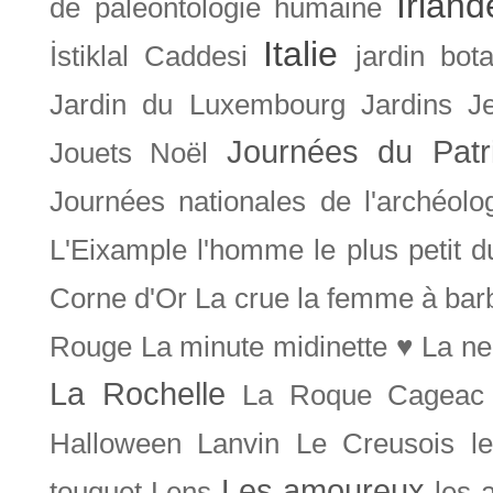
Irland
de paléontologie humaine
Italie
İstiklal Caddesi
jardin bot
Jardin du Luxembourg
Jardins
J
Journées du Patr
Jouets Noël
Journées nationales de l'archéolo
L'Eixample
l'homme le plus petit 
Corne d'Or
La crue
la femme à bar
Rouge
La minute midinette ♥
La ne
La Rochelle
La Roque Cageac
Halloween
Lanvin
Le Creusois
l
Les amoureux
touquet
Lens
les 