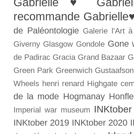
Gabrielle ♥
Gabrie
recommande
Gabrielle
de Paléontologie
Galerie l'Art 
Gone w
Giverny
Glasgow
Gondole
de Padirac
Gracia
Grand Bazaar
G
Green Park
Greenwich
Gustaafson
Wheels
henri renard
Highgate cem
de la mode
Hogmanay
Honfle
INKtober
Imperial war museum
INKtober 2019
INKtober 2020