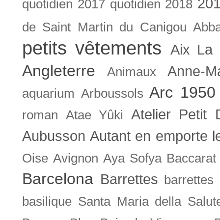
201
quotidien
2017 quotidien
2018
de Saint Martin du Canigou
Abb
petits vêtements
Aix La 
Angleterre
Anne-M
Animaux
Arc 1950
aquarium
Arboussols
Atelier Petit 
roman
Atae Yûki
Aubusson
Autant en emporte l
Oise
Avignon
Aya Sofya
Baccarat
Barcelona
Barrettes
barrettes
basilique Santa Maria della Salut