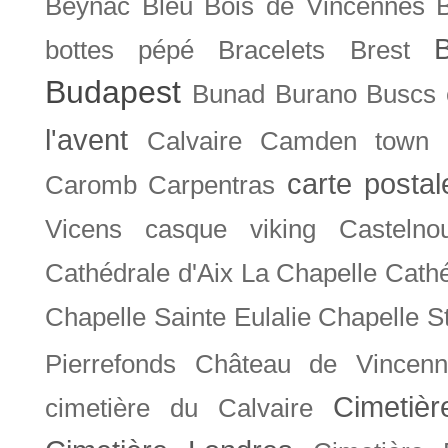
Beynac
Bleu
Bois de Vincennes
bottes pépé
Bracelets
Brest
Budapest
Bunad
Burano
Buscs
l'avent
Calvaire
Camden town
carte posta
Caromb
Carpentras
Vicens
casque viking
Castelno
Cathédrale d'Aix La Chapelle
Cathé
Chapelle Sainte Eulalie
Chapelle S
Pierrefonds
Château de Vincenn
Cimetiè
cimetière du Calvaire