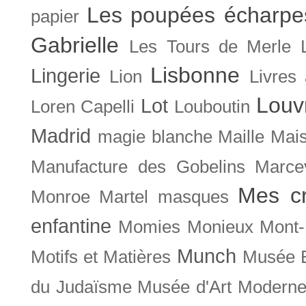
Les poupées écharpe
papier
Gabrielle
Les Tours de Merle
Lisbonne
Lingerie
Lion
Livres
Louv
Lot
Loren Capelli
Louboutin
Madrid
magie blanche
Maille
Mais
Manufacture des Gobelins
Marce
Mes cr
Monroe
Martel
masques
enfantine
Momies
Monieux
Mont-
Munch
Motifs et Matières
Musée B
du Judaïsme
Musée d'Art Moderne