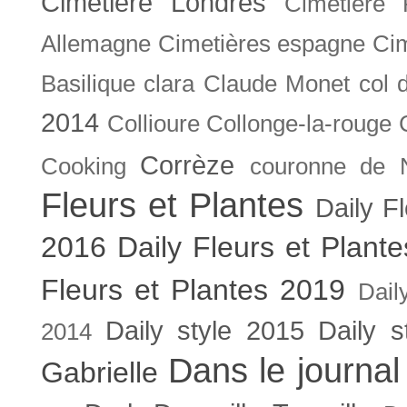
Cimetière Londres
Cimetière 
Allemagne
Cimetières espagne
Cim
Basilique
clara
Claude Monet
col 
2014
Collioure
Collonge-la-rouge
Corrèze
Cooking
couronne de 
Fleurs et Plantes
Daily F
2016
Daily Fleurs et Plant
Fleurs et Plantes 2019
Dail
Daily style 2015
Daily s
2014
Dans le journal
Gabrielle