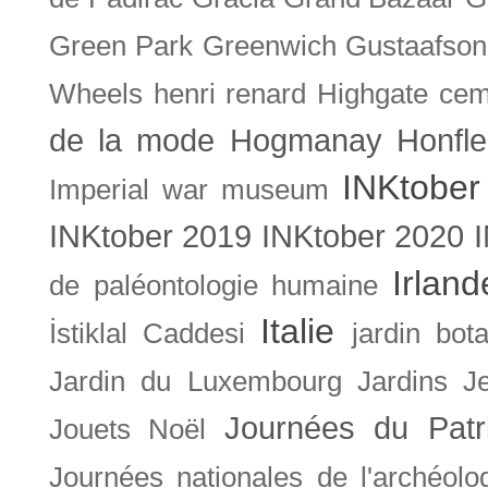
Green Park
Greenwich
Gustaafson
Wheels
henri renard
Highgate cem
de la mode
Hogmanay
Honfle
INKtober
Imperial war museum
INKtober 2019
INKtober 2020
Irland
de paléontologie humaine
Italie
İstiklal Caddesi
jardin bot
Jardin du Luxembourg
Jardins
J
Journées du Patr
Jouets Noël
Journées nationales de l'archéolo