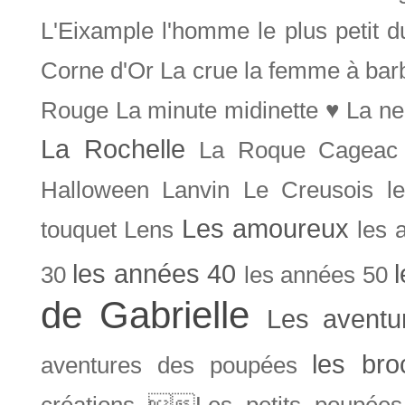
L'Eixample
l'homme le plus petit 
Corne d'Or
La crue
la femme à bar
Rouge
La minute midinette ♥
La ne
La Rochelle
La Roque Cageac
Halloween
Lanvin
Le Creusois
l
Les amoureux
touquet
Lens
les 
les années 40
30
les années 50
de Gabrielle
Les aventu
les bro
aventures des poupées
créations Les petits poupées 