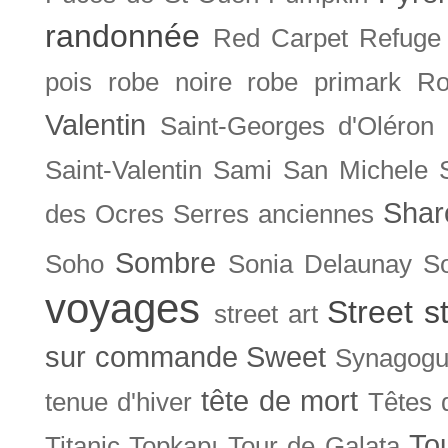
randonnée
Red Carpet
Refuge
pois
robe noire
robe primark
Ro
Valentin
Saint-Georges d'Oléron
Saint-Valentin
Sami
San Michele
Shar
des Ocres
Serres anciennes
Sombre
Soho
Sonia Delaunay
So
voyages
Street s
street art
sur commande
Sweet
Synagog
tête de mort
tenue d'hiver
Têtes 
To
Titanic
Topkapı
Tour de Galata