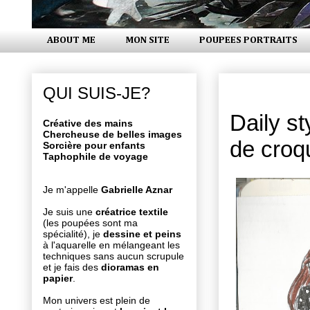
ABOUT ME
MON SITE
POUPEES PORTRAITS
mardi 9 se
QUI SUIS-JE?
Daily s
Créative des mains
Chercheuse de belles images
de croq
Sorcière pour enfants
Taphophile de voyage
Je m'appelle
Gabrielle Aznar
Je suis une
créatrice textile
(les poupées sont ma
spécialité), je
dessine et peins
à l'aquarelle en mélangeant les
techniques sans aucun scrupule
et je fais des
dioramas en
papier
.
Mon univers est plein de