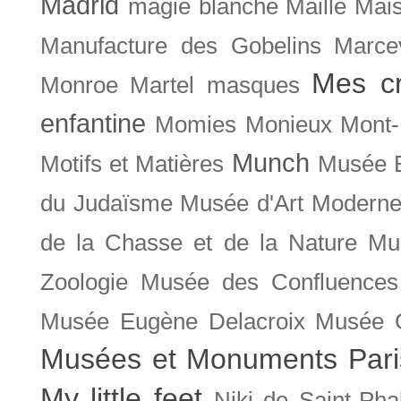
Madrid
magie blanche
Maille
Mais
Manufacture des Gobelins
Marce
Mes cr
Monroe
Martel
masques
enfantine
Momies
Monieux
Mont-
Munch
Motifs et Matières
Musée B
du Judaïsme
Musée d'Art Moderne
de la Chasse et de la Nature
Mu
Zoologie
Musée des Confluences
Musée Eugène Delacroix
Musée 
Musées et Monuments Pari
My little feet
Niki de Saint-Pha