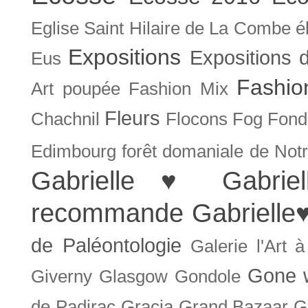
Eglise Saint Hilaire de La Combe
é
Expositions
Expositions
Eus
Fashio
Art poupée
Fashion Mix
Fleurs
Chachnil
Flocons
Fog
Fonda
Edimbourg
forêt domaniale de Not
Gabrielle ♥
Gabrie
recommande
Gabrielle
de Paléontologie
Galerie l'Art 
Gone w
Giverny
Glasgow
Gondole
de Padirac
Gracia
Grand Bazaar
G