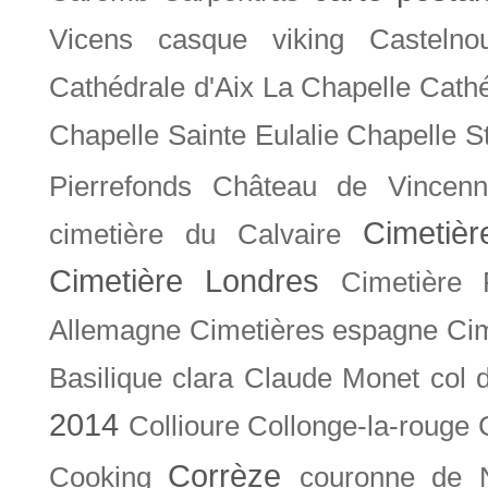
Vicens
casque viking
Castelno
Cathédrale d'Aix La Chapelle
Cathé
Chapelle Sainte Eulalie
Chapelle S
Pierrefonds
Château de Vincenn
Cimetiè
cimetière du Calvaire
Cimetière Londres
Cimetière 
Allemagne
Cimetières espagne
Cim
Basilique
clara
Claude Monet
col 
2014
Collioure
Collonge-la-rouge
Corrèze
Cooking
couronne de 