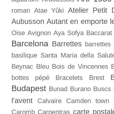
Atelier Petit 
roman
Atae Yûki
Aubusson
Autant en emporte l
Oise
Avignon
Aya Sofya
Baccarat
Barcelona
Barrettes
barrettes
basilique Santa Maria della Salut
Beynac
Bleu
Bois de Vincennes
bottes pépé
Bracelets
Brest
Budapest
Bunad
Burano
Buscs
l'avent
Calvaire
Camden town
carte posta
Caromb
Carpentras