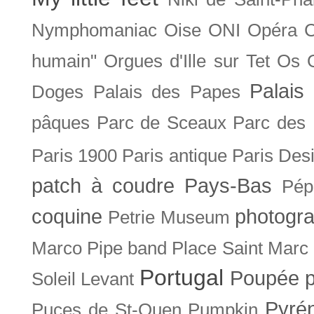
Nymphomaniac
Oise
ONI
Opéra 
humain"
Orgues d'Ille sur Tet
Os
Palais 
Doges
Palais des Papes
pâques
Parc de Sceaux
Parc des
Paris 1900
Paris antique
Paris Des
patch à coudre
Pays-Bas
Pép
coquine
photogra
Petrie Museum
Marco
Pipe band
Place Saint Marc
Portugal
Poupée
Soleil Levant
Pyré
Puces de St-Ouen
Pumpkin