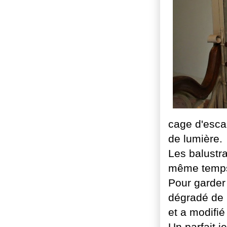
cage d'escal
de lumière.
Les balustra
même temps
Pour garder
dégradé de b
et a modifié
Un parfait j