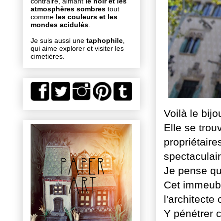
contraire, aimant
le noir et les
atmosphères sombres
tout
comme
les couleurs et les
mondes acidulés
.
Je suis aussi une
taphophile
,
qui aime explorer et visiter les
cimetières.
Voilà le bij
Elle se trou
propriétaire
spectaculair
Je pense qu
Cet immeubl
l'architecte 
Y pénétrer 