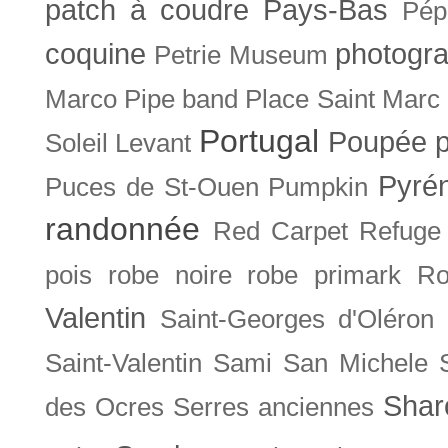
patch à coudre
Pays-Bas
Pép
coquine
photogra
Petrie Museum
Marco
Pipe band
Place Saint Marc
Portugal
Poupée
Soleil Levant
Pyré
Puces de St-Ouen
Pumpkin
randonnée
Red Carpet
Refuge
pois
robe noire
robe primark
Ro
Valentin
Saint-Georges d'Oléron
Saint-Valentin
Sami
San Michele
Shar
des Ocres
Serres anciennes