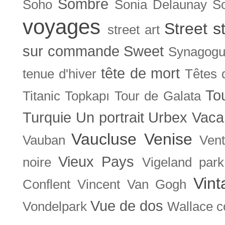
Sombre
Soho
Sonia Delaunay
So
voyages
Street s
street art
sur commande
Sweet
Synagog
tête de mort
tenue d'hiver
Têtes 
To
Titanic
Topkapı
Tour de Galata
Turquie
Un portrait
Urbex
Vaca
Vaucluse
Venise
Vauban
Ven
Vieux Pays
noire
Vigeland park
Vint
Conflent
Vincent Van Gogh
Vue de dos
Vondelpark
Wallace co