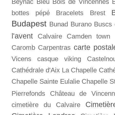
Beynac
Bleu
Bois de Vincennes
bottes pépé
Bracelets
Brest
Budapest
Bunad
Burano
Buscs
l'avent
Calvaire
Camden town
carte posta
Caromb
Carpentras
Vicens
casque viking
Castelno
Cathédrale d'Aix La Chapelle
Cathé
Chapelle Sainte Eulalie
Chapelle S
Pierrefonds
Château de Vincenn
Cimetiè
cimetière du Calvaire