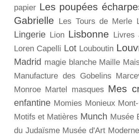
Les poupées écharpe
papier
Gabrielle
Les Tours de Merle
Lisbonne
Lingerie
Lion
Livres
Louv
Lot
Loren Capelli
Louboutin
Madrid
magie blanche
Maille
Mais
Manufacture des Gobelins
Marce
Mes cr
Monroe
Martel
masques
enfantine
Momies
Monieux
Mont-
Munch
Motifs et Matières
Musée B
du Judaïsme
Musée d'Art Moderne