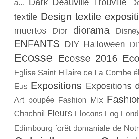
Dark
Deauville Trouville
a...
De
Design textile exposit
textile
diorama
muertos
Dior
Disne
ENFANTS
DIY Halloween
DI
Ecosse
Ecosse 2016
Eco
Eglise Saint Hilaire de La Combe
é
Expositions
Expositions
Eus
Fashio
Art poupée
Fashion Mix
Fleurs
Chachnil
Flocons
Fog
Fonda
Edimbourg
forêt domaniale de Not