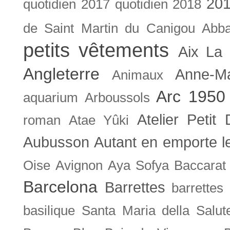
201
quotidien
2017 quotidien
2018
de Saint Martin du Canigou
Abb
petits vêtements
Aix La 
Angleterre
Anne-M
Animaux
Arc 1950
aquarium
Arboussols
Atelier Petit 
roman
Atae Yûki
Aubusson
Autant en emporte l
Oise
Avignon
Aya Sofya
Baccarat
Barcelona
Barrettes
barrettes
basilique Santa Maria della Salut