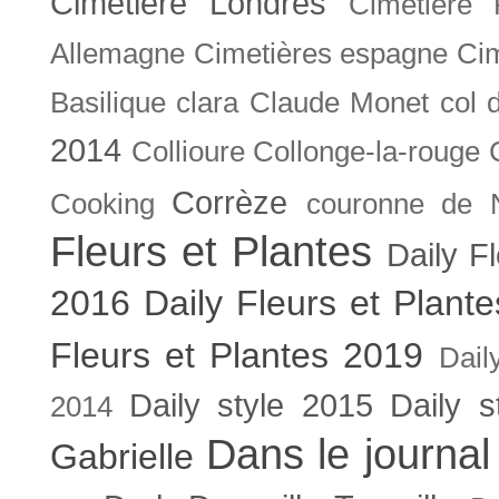
Cimetière Londres
Cimetière 
Allemagne
Cimetières espagne
Cim
Basilique
clara
Claude Monet
col 
2014
Collioure
Collonge-la-rouge
Corrèze
Cooking
couronne de 
Fleurs et Plantes
Daily F
2016
Daily Fleurs et Plant
Fleurs et Plantes 2019
Dail
Daily style 2015
Daily s
2014
Dans le journal
Gabrielle