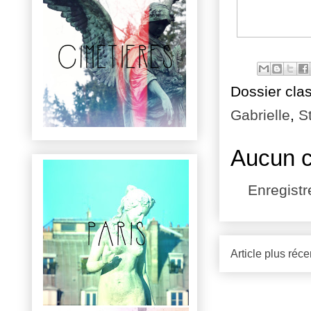
Dossier cla
Gabrielle
,
St
Aucun 
Enregist
Article plus réce