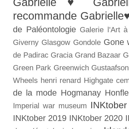
Gabrielle ♥
Gabrie
recommande
Gabrielle
de Paléontologie
Galerie l'Art 
Gone w
Giverny
Glasgow
Gondole
de Padirac
Gracia
Grand Bazaar
G
Green Park
Greenwich
Gustaafson
Wheels
henri renard
Highgate cem
de la mode
Hogmanay
Honfle
INKtober
Imperial war museum
INKtober 2019
INKtober 2020