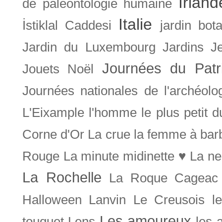
Irland
de paléontologie humaine
Italie
İstiklal Caddesi
jardin bot
Jardin du Luxembourg
Jardins
J
Journées du Patr
Jouets Noël
Journées nationales de l'archéolo
L'Eixample
l'homme le plus petit 
Corne d'Or
La crue
la femme à bar
Rouge
La minute midinette ♥
La ne
La Rochelle
La Roque Cageac
Halloween
Lanvin
Le Creusois
l
Les amoureux
touquet
Lens
les 