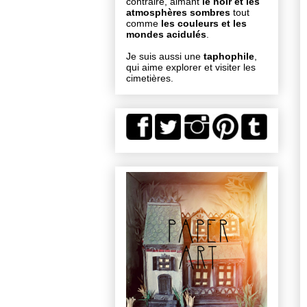
contraire, aimant
le noir et les
atmosphères sombres
tout
comme
les couleurs et les
mondes acidulés
.
Je suis aussi une
taphophile
,
qui aime explorer et visiter les
cimetières.