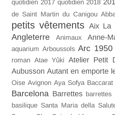
201
quotidien
2017 quotidien
2018
de Saint Martin du Canigou
Abb
petits vêtements
Aix La 
Angleterre
Anne-M
Animaux
Arc 1950
aquarium
Arboussols
Atelier Petit 
roman
Atae Yûki
Aubusson
Autant en emporte l
Oise
Avignon
Aya Sofya
Baccarat
Barcelona
Barrettes
barrettes
basilique Santa Maria della Salut