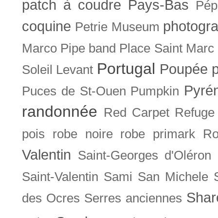
patch à coudre
Pays-Bas
Pép
coquine
photogra
Petrie Museum
Marco
Pipe band
Place Saint Marc
Portugal
Poupée
Soleil Levant
Pyré
Puces de St-Ouen
Pumpkin
randonnée
Red Carpet
Refuge
pois
robe noire
robe primark
Ro
Valentin
Saint-Georges d'Oléron
Saint-Valentin
Sami
San Michele
Shar
des Ocres
Serres anciennes