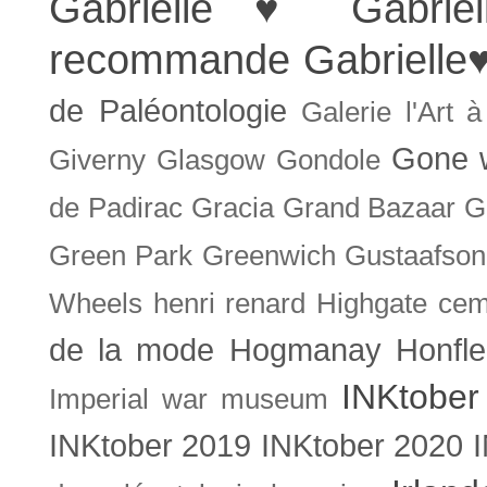
Gabrielle ♥
Gabrie
recommande
Gabrielle
de Paléontologie
Galerie l'Art 
Gone w
Giverny
Glasgow
Gondole
de Padirac
Gracia
Grand Bazaar
G
Green Park
Greenwich
Gustaafson
Wheels
henri renard
Highgate cem
de la mode
Hogmanay
Honfle
INKtober
Imperial war museum
INKtober 2019
INKtober 2020