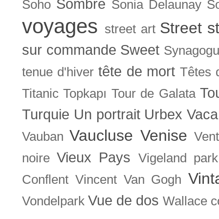
Sombre
Soho
Sonia Delaunay
So
voyages
Street s
street art
sur commande
Sweet
Synagog
tête de mort
tenue d'hiver
Têtes 
To
Titanic
Topkapı
Tour de Galata
Turquie
Un portrait
Urbex
Vaca
Vaucluse
Venise
Vauban
Ven
Vieux Pays
noire
Vigeland park
Vint
Conflent
Vincent Van Gogh
Vue de dos
Vondelpark
Wallace co