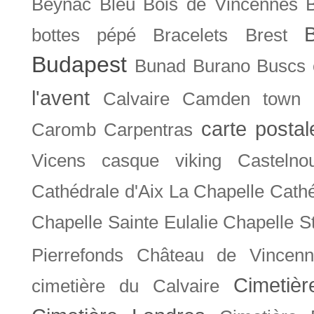
Beynac
Bleu
Bois de Vincennes
bottes pépé
Bracelets
Brest
Budapest
Bunad
Burano
Buscs
l'avent
Calvaire
Camden town
carte posta
Caromb
Carpentras
Vicens
casque viking
Castelno
Cathédrale d'Aix La Chapelle
Cathé
Chapelle Sainte Eulalie
Chapelle S
Pierrefonds
Château de Vincenn
Cimetiè
cimetière du Calvaire