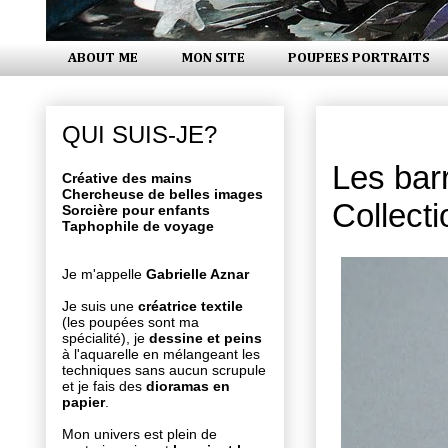
ABOUT ME
MON SITE
POUPEES PORTRAITS
mardi 18 n
QUI SUIS-JE?
Les barr
Créative des mains
Chercheuse de belles images
Collect
Sorcière pour enfants
Taphophile de voyage
Je m'appelle
Gabrielle Aznar
Je suis une
créatrice textile
(les poupées sont ma
spécialité), je
dessine et peins
à l'aquarelle en mélangeant les
techniques sans aucun scrupule
et je fais des
dioramas en
papier
.
Mon univers est plein de