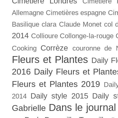
Cimetière Londres
Cimetière 
Allemagne
Cimetières espagne
Cim
Basilique
clara
Claude Monet
col 
2014
Collioure
Collonge-la-rouge
Corrèze
Cooking
couronne de 
Fleurs et Plantes
Daily F
2016
Daily Fleurs et Plant
Fleurs et Plantes 2019
Dail
Daily style 2015
Daily s
2014
Dans le journal
Gabrielle