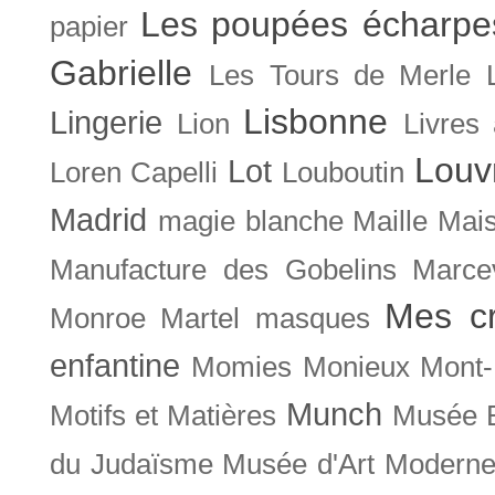
Les poupées écharpe
papier
Gabrielle
Les Tours de Merle
Lisbonne
Lingerie
Lion
Livres
Louv
Lot
Loren Capelli
Louboutin
Madrid
magie blanche
Maille
Mais
Manufacture des Gobelins
Marce
Mes cr
Monroe
Martel
masques
enfantine
Momies
Monieux
Mont-
Munch
Motifs et Matières
Musée B
du Judaïsme
Musée d'Art Moderne