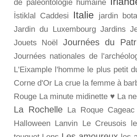
Irland
de paléontologie humaine
Italie
İstiklal Caddesi
jardin bot
Jardin du Luxembourg
Jardins
J
Journées du Patr
Jouets Noël
Journées nationales de l'archéolo
L'Eixample
l'homme le plus petit 
Corne d'Or
La crue
la femme à bar
Rouge
La minute midinette ♥
La ne
La Rochelle
La Roque Cageac
Halloween
Lanvin
Le Creusois
l
Les amoureux
touquet
Lens
les 