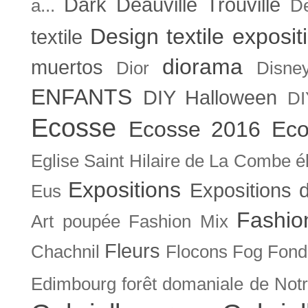
Dark
Deauville Trouville
a...
De
Design textile exposit
textile
diorama
muertos
Dior
Disne
ENFANTS
DIY Halloween
DI
Ecosse
Ecosse 2016
Eco
Eglise Saint Hilaire de La Combe
é
Expositions
Expositions
Eus
Fashio
Art poupée
Fashion Mix
Fleurs
Chachnil
Flocons
Fog
Fonda
Edimbourg
forêt domaniale de Not