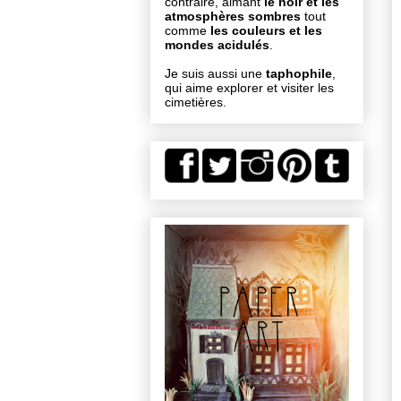
contraire, aimant
le noir et les
atmosphères sombres
tout
comme
les couleurs et les
mondes acidulés
.
Je suis aussi une
taphophile
,
qui aime explorer et visiter les
cimetières.