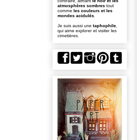
contraire, aimant
le noir et les
atmosphères sombres
tout
comme
les couleurs et les
mondes acidulés
.
Je suis aussi une
taphophile
,
qui aime explorer et visiter les
cimetières.