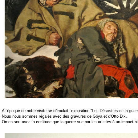
A l'époque de notre visite se déroulait l'exposition "
Les Désastres de la guer
Nous nous sommes régalés avec des gravures de Goya et d'Otto Dix.
On en sort avec la certitude que la guerre vue par les artistes à un impact bi