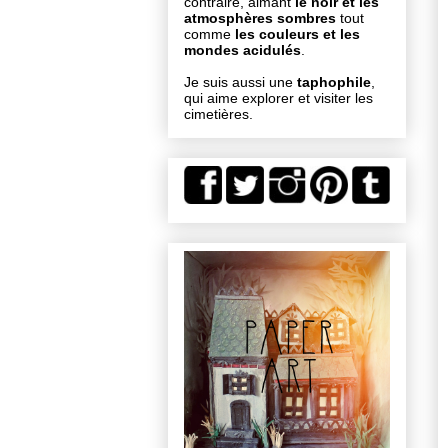
contraire, aimant
le noir et les
atmosphères sombres
tout
comme
les couleurs et les
mondes acidulés
.
Je suis aussi une
taphophile
,
qui aime explorer et visiter les
cimetières.