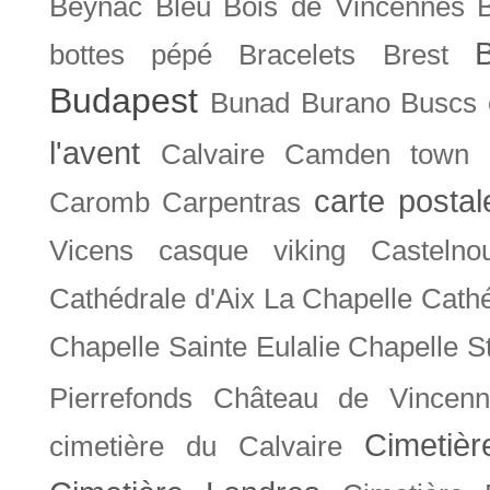
Beynac
Bleu
Bois de Vincennes
bottes pépé
Bracelets
Brest
Budapest
Bunad
Burano
Buscs
l'avent
Calvaire
Camden town
carte posta
Caromb
Carpentras
Vicens
casque viking
Castelno
Cathédrale d'Aix La Chapelle
Cathé
Chapelle Sainte Eulalie
Chapelle S
Pierrefonds
Château de Vincenn
Cimetiè
cimetière du Calvaire