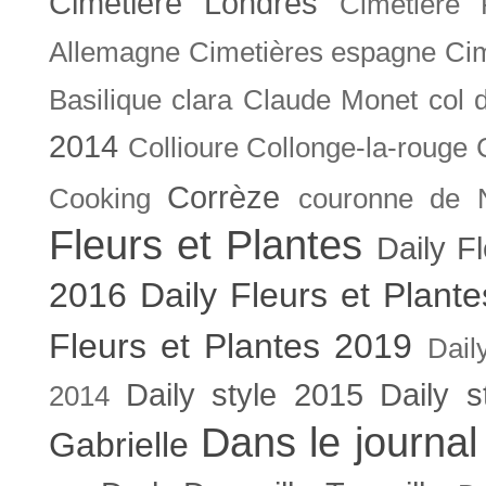
Cimetière Londres
Cimetière 
Allemagne
Cimetières espagne
Cim
Basilique
clara
Claude Monet
col 
2014
Collioure
Collonge-la-rouge
Corrèze
Cooking
couronne de 
Fleurs et Plantes
Daily F
2016
Daily Fleurs et Plant
Fleurs et Plantes 2019
Dail
Daily style 2015
Daily s
2014
Dans le journal
Gabrielle