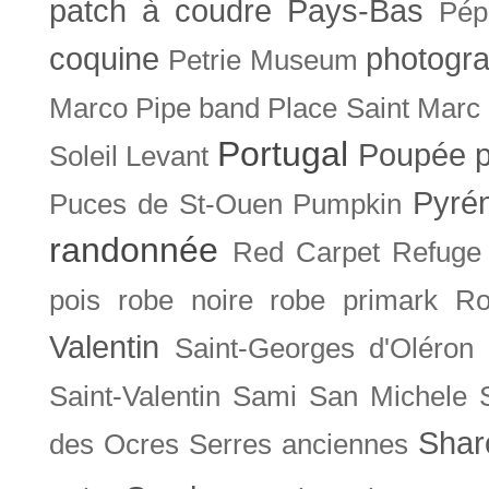
patch à coudre
Pays-Bas
Pép
coquine
photogra
Petrie Museum
Marco
Pipe band
Place Saint Marc
Portugal
Poupée
Soleil Levant
Pyré
Puces de St-Ouen
Pumpkin
randonnée
Red Carpet
Refuge
pois
robe noire
robe primark
Ro
Valentin
Saint-Georges d'Oléron
Saint-Valentin
Sami
San Michele
Shar
des Ocres
Serres anciennes