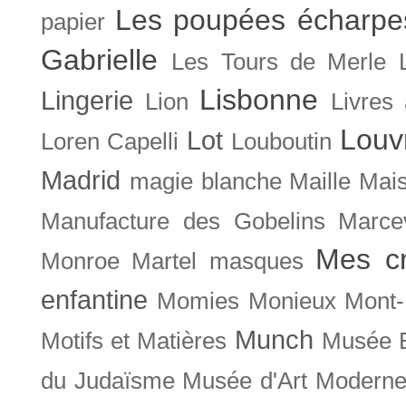
Les poupées écharpe
papier
Gabrielle
Les Tours de Merle
Lisbonne
Lingerie
Lion
Livres
Louv
Lot
Loren Capelli
Louboutin
Madrid
magie blanche
Maille
Mais
Manufacture des Gobelins
Marce
Mes cr
Monroe
Martel
masques
enfantine
Momies
Monieux
Mont-
Munch
Motifs et Matières
Musée B
du Judaïsme
Musée d'Art Moderne