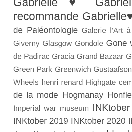
Gabrielle ♥
Gabrie
recommande
Gabrielle
de Paléontologie
Galerie l'Art 
Gone w
Giverny
Glasgow
Gondole
de Padirac
Gracia
Grand Bazaar
G
Green Park
Greenwich
Gustaafson
Wheels
henri renard
Highgate cem
de la mode
Hogmanay
Honfle
INKtober
Imperial war museum
INKtober 2019
INKtober 2020