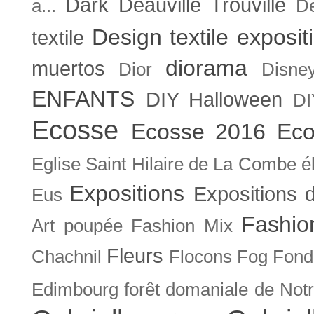
Dark
Deauville Trouville
a...
De
Design textile exposit
textile
diorama
muertos
Dior
Disne
ENFANTS
DIY Halloween
DI
Ecosse
Ecosse 2016
Eco
Eglise Saint Hilaire de La Combe
é
Expositions
Expositions
Eus
Fashio
Art poupée
Fashion Mix
Fleurs
Chachnil
Flocons
Fog
Fonda
Edimbourg
forêt domaniale de Not