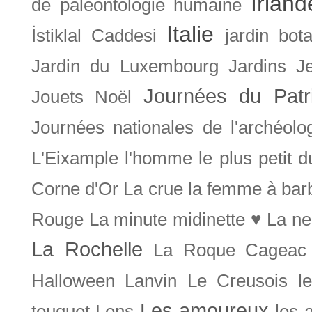
Irland
de paléontologie humaine
Italie
İstiklal Caddesi
jardin bot
Jardin du Luxembourg
Jardins
J
Journées du Patr
Jouets Noël
Journées nationales de l'archéolo
L'Eixample
l'homme le plus petit 
Corne d'Or
La crue
la femme à bar
Rouge
La minute midinette ♥
La ne
La Rochelle
La Roque Cageac
Halloween
Lanvin
Le Creusois
l
Les amoureux
touquet
Lens
les 