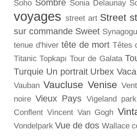
Sombre
Soho
Sonia Delaunay
So
voyages
Street s
street art
sur commande
Sweet
Synagog
tête de mort
tenue d'hiver
Têtes 
To
Titanic
Topkapı
Tour de Galata
Turquie
Un portrait
Urbex
Vaca
Vaucluse
Venise
Vauban
Ven
Vieux Pays
noire
Vigeland park
Vint
Conflent
Vincent Van Gogh
Vue de dos
Vondelpark
Wallace co