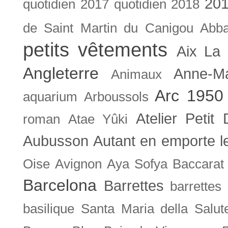
201
quotidien
2017 quotidien
2018
de Saint Martin du Canigou
Abb
petits vêtements
Aix La 
Angleterre
Anne-M
Animaux
Arc 1950
aquarium
Arboussols
Atelier Petit 
roman
Atae Yûki
Aubusson
Autant en emporte l
Oise
Avignon
Aya Sofya
Baccarat
Barcelona
Barrettes
barrettes
basilique Santa Maria della Salut