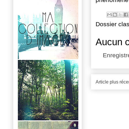
phénomène d
Dossier cla
Aucun 
Enregist
Article plus réce