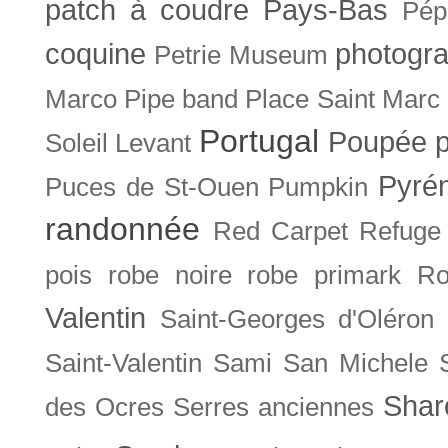
patch à coudre
Pays-Bas
Pép
coquine
photogra
Petrie Museum
Marco
Pipe band
Place Saint Marc
Portugal
Poupée
Soleil Levant
Pyré
Puces de St-Ouen
Pumpkin
randonnée
Red Carpet
Refuge
pois
robe noire
robe primark
Ro
Valentin
Saint-Georges d'Oléron
Saint-Valentin
Sami
San Michele
Shar
des Ocres
Serres anciennes