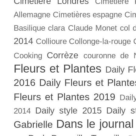
Cimetière Londres
Cimetière 
Allemagne
Cimetières espagne
Cim
Basilique
clara
Claude Monet
col 
2014
Collioure
Collonge-la-rouge
Corrèze
Cooking
couronne de 
Fleurs et Plantes
Daily F
2016
Daily Fleurs et Plant
Fleurs et Plantes 2019
Dail
Daily style 2015
Daily s
2014
Dans le journal
Gabrielle