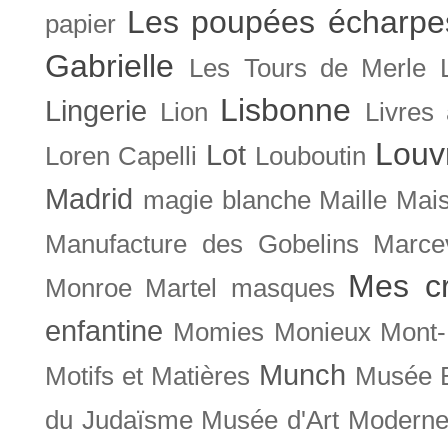
Les poupées écharpe
papier
Gabrielle
Les Tours de Merle
Lisbonne
Lingerie
Lion
Livres
Louv
Lot
Loren Capelli
Louboutin
Madrid
magie blanche
Maille
Mais
Manufacture des Gobelins
Marce
Mes cr
Monroe
Martel
masques
enfantine
Momies
Monieux
Mont-
Munch
Motifs et Matières
Musée B
du Judaïsme
Musée d'Art Moderne