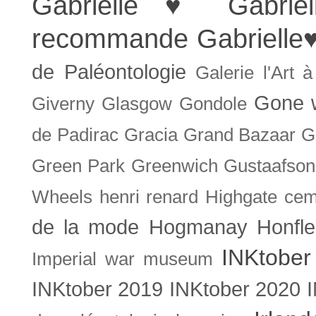
Gabrielle ♥
Gabrie
recommande
Gabrielle
de Paléontologie
Galerie l'Art 
Gone w
Giverny
Glasgow
Gondole
de Padirac
Gracia
Grand Bazaar
G
Green Park
Greenwich
Gustaafson
Wheels
henri renard
Highgate cem
de la mode
Hogmanay
Honfle
INKtober
Imperial war museum
INKtober 2019
INKtober 2020