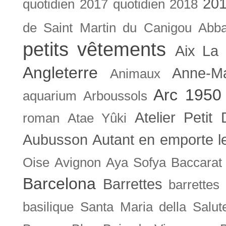
201
quotidien
2017 quotidien
2018
de Saint Martin du Canigou
Abb
petits vêtements
Aix La 
Angleterre
Anne-M
Animaux
Arc 1950
aquarium
Arboussols
Atelier Petit 
roman
Atae Yûki
Aubusson
Autant en emporte l
Oise
Avignon
Aya Sofya
Baccarat
Barcelona
Barrettes
barrettes
basilique Santa Maria della Salut