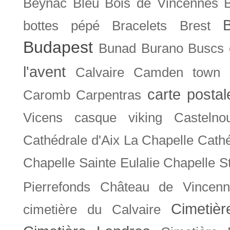
Beynac
Bleu
Bois de Vincennes
bottes pépé
Bracelets
Brest
Budapest
Bunad
Burano
Buscs
l'avent
Calvaire
Camden town
carte posta
Caromb
Carpentras
Vicens
casque viking
Castelno
Cathédrale d'Aix La Chapelle
Cathé
Chapelle Sainte Eulalie
Chapelle S
Pierrefonds
Château de Vincenn
Cimetiè
cimetière du Calvaire