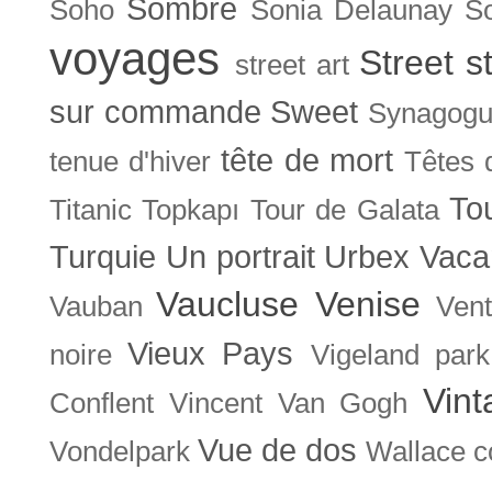
Sombre
Soho
Sonia Delaunay
So
voyages
Street s
street art
sur commande
Sweet
Synagog
tête de mort
tenue d'hiver
Têtes 
To
Titanic
Topkapı
Tour de Galata
Turquie
Un portrait
Urbex
Vaca
Vaucluse
Venise
Vauban
Ven
Vieux Pays
noire
Vigeland park
Vint
Conflent
Vincent Van Gogh
Vue de dos
Vondelpark
Wallace co