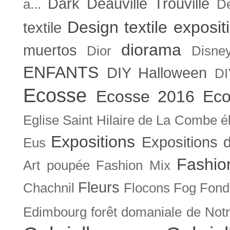
Dark
Deauville Trouville
a...
De
Design textile exposit
textile
diorama
muertos
Dior
Disne
ENFANTS
DIY Halloween
DI
Ecosse
Ecosse 2016
Eco
Eglise Saint Hilaire de La Combe
é
Expositions
Expositions
Eus
Fashio
Art poupée
Fashion Mix
Fleurs
Chachnil
Flocons
Fog
Fonda
Edimbourg
forêt domaniale de Not