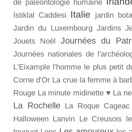
Irland
de paléontologie humaine
Italie
İstiklal Caddesi
jardin bot
Jardin du Luxembourg
Jardins
J
Journées du Patr
Jouets Noël
Journées nationales de l'archéolo
L'Eixample
l'homme le plus petit 
Corne d'Or
La crue
la femme à bar
Rouge
La minute midinette ♥
La ne
La Rochelle
La Roque Cageac
Halloween
Lanvin
Le Creusois
l
Les amoureux
touquet
Lens
les 