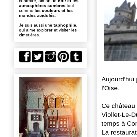
contraire, aimant
le noir et les
atmosphères sombres
tout
comme
les couleurs et les
mondes acidulés
.
Je suis aussi une
taphophile
,
qui aime explorer et visiter les
cimetières.
Aujourd'hui
l'Oise.
Ce château f
Viollet-Le-
temps à Com
La restaurat