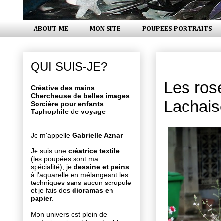
ABOUT ME
MON SITE
POUPEES PORTRAITS
lundi 27 jui
QUI SUIS-JE?
Les ros
Créative des mains
Chercheuse de belles images
Lachais
Sorcière pour enfants
Taphophile de voyage
Je m'appelle
Gabrielle Aznar
Je suis une
créatrice textile
(les poupées sont ma
spécialité), je
dessine et peins
à l'aquarelle en mélangeant les
techniques sans aucun scrupule
et je fais des
dioramas en
papier
.
Mon univers est plein de