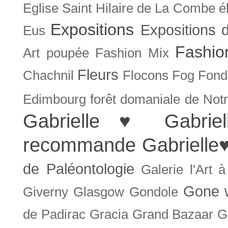
Eglise Saint Hilaire de La Combe
é
Expositions
Expositions
Eus
Fashio
Art poupée
Fashion Mix
Fleurs
Chachnil
Flocons
Fog
Fonda
Edimbourg
forêt domaniale de Not
Gabrielle ♥
Gabrie
recommande
Gabrielle
de Paléontologie
Galerie l'Art 
Gone w
Giverny
Glasgow
Gondole
de Padirac
Gracia
Grand Bazaar
G