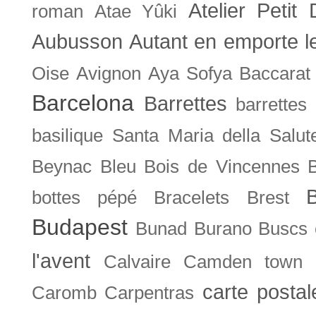
Atelier Petit 
roman
Atae Yûki
Aubusson
Autant en emporte l
Oise
Avignon
Aya Sofya
Baccarat
Barcelona
Barrettes
barrettes
basilique Santa Maria della Salut
Beynac
Bleu
Bois de Vincennes
bottes pépé
Bracelets
Brest
Budapest
Bunad
Burano
Buscs
l'avent
Calvaire
Camden town
carte posta
Caromb
Carpentras