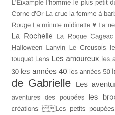
L'Eixample
l'homme le plus petit 
Corne d'Or
La crue
la femme à bar
Rouge
La minute midinette ♥
La ne
La Rochelle
La Roque Cageac
Halloween
Lanvin
Le Creusois
l
Les amoureux
touquet
Lens
les 
les années 40
30
les années 50
de Gabrielle
Les aventu
les bro
aventures des poupées
créations Les petits poupées 