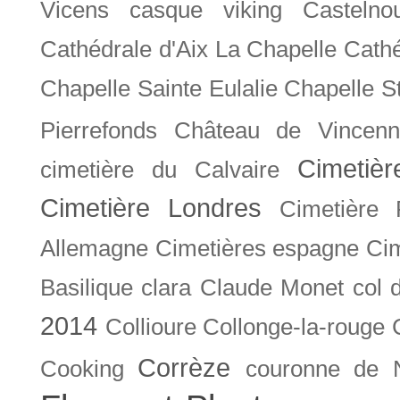
Vicens
casque viking
Castelno
Cathédrale d'Aix La Chapelle
Cathé
Chapelle Sainte Eulalie
Chapelle S
Pierrefonds
Château de Vincenn
Cimetiè
cimetière du Calvaire
Cimetière Londres
Cimetière 
Allemagne
Cimetières espagne
Cim
Basilique
clara
Claude Monet
col 
2014
Collioure
Collonge-la-rouge
Corrèze
Cooking
couronne de 