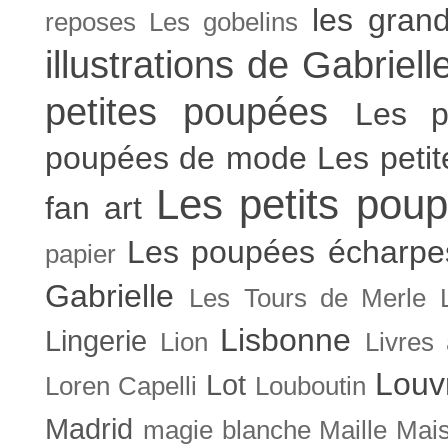
les gran
reposes
Les gobelins
illustrations de Gabriell
petites poupées
Les p
poupées de mode
Les peti
Les petits poup
fan art
Les poupées écharpe
papier
Gabrielle
Les Tours de Merle
Lisbonne
Lingerie
Lion
Livres
Louv
Lot
Loren Capelli
Louboutin
Madrid
magie blanche
Maille
Mais