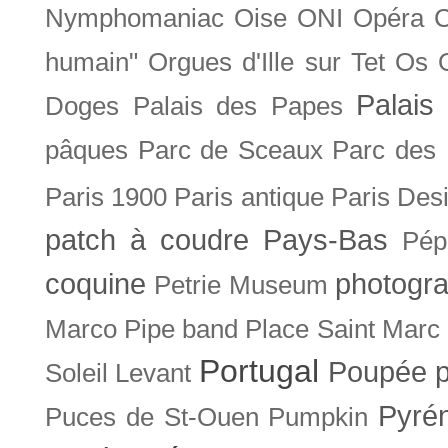
Nymphomaniac
Oise
ONI
Opéra 
humain"
Orgues d'Ille sur Tet
Os
Palais 
Doges
Palais des Papes
pâques
Parc de Sceaux
Parc des
Paris 1900
Paris antique
Paris Des
patch à coudre
Pays-Bas
Pép
coquine
photogra
Petrie Museum
Marco
Pipe band
Place Saint Marc
Portugal
Poupée
Soleil Levant
Pyré
Puces de St-Ouen
Pumpkin