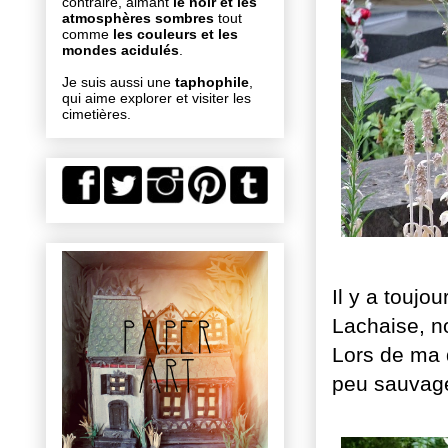
contraire, aimant
le noir et les
atmosphères sombres
tout
comme
les couleurs et les
mondes acidulés
.
Je suis aussi une
taphophile
,
qui aime explorer et visiter les
cimetières.
Il y a toujo
Lachaise, n
Lors de ma d
peu sauvage