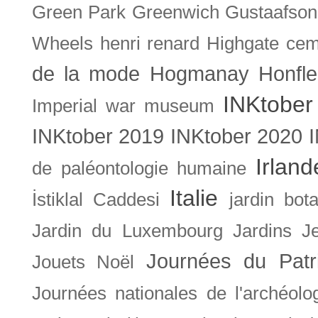
Green Park
Greenwich
Gustaafson
Wheels
henri renard
Highgate cem
de la mode
Hogmanay
Honfle
INKtober
Imperial war museum
INKtober 2019
INKtober 2020
Irland
de paléontologie humaine
Italie
İstiklal Caddesi
jardin bot
Jardin du Luxembourg
Jardins
J
Journées du Patr
Jouets Noël
Journées nationales de l'archéolo