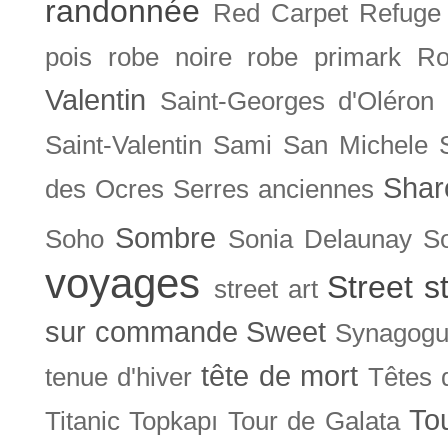
randonnée
Red Carpet
Refuge
pois
robe noire
robe primark
Ro
Valentin
Saint-Georges d'Oléron
Saint-Valentin
Sami
San Michele
Shar
des Ocres
Serres anciennes
Sombre
Soho
Sonia Delaunay
So
voyages
Street s
street art
sur commande
Sweet
Synagog
tête de mort
tenue d'hiver
Têtes 
To
Titanic
Topkapı
Tour de Galata