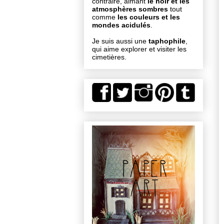
contraire, aimant
le noir et les
atmosphères sombres
tout
comme
les couleurs et les
mondes acidulés
.
Je suis aussi une
taphophile
,
qui aime explorer et visiter les
cimetières.