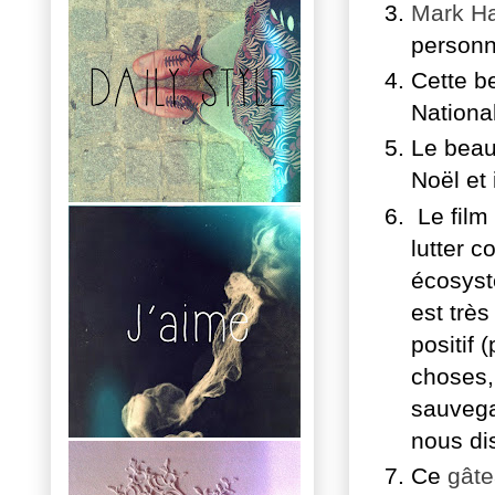
Mark Ha
personn
Cette be
Nationa
Le bea
Noël et 
Le film 
lutter c
écosyste
est très
positif 
choses,
sauvega
nous dis
Ce
gâte