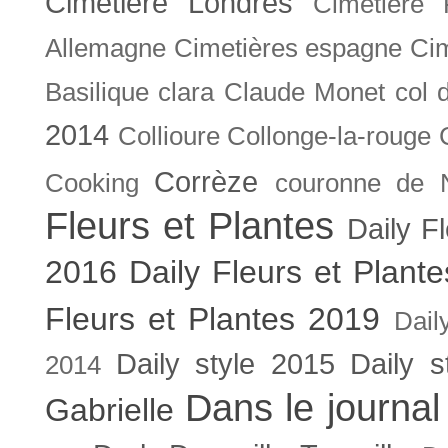
Cimetière Londres
Cimetière 
Allemagne
Cimetières espagne
Cim
Basilique
clara
Claude Monet
col 
2014
Collioure
Collonge-la-rouge
Corrèze
Cooking
couronne de 
Fleurs et Plantes
Daily F
2016
Daily Fleurs et Plant
Fleurs et Plantes 2019
Dail
Daily style 2015
Daily s
2014
Dans le journal
Gabrielle