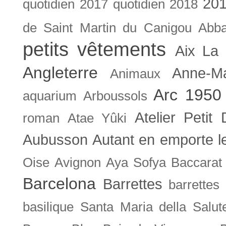
201
quotidien
2017 quotidien
2018
de Saint Martin du Canigou
Abb
petits vêtements
Aix La 
Angleterre
Anne-M
Animaux
Arc 1950
aquarium
Arboussols
Atelier Petit 
roman
Atae Yûki
Aubusson
Autant en emporte l
Oise
Avignon
Aya Sofya
Baccarat
Barcelona
Barrettes
barrettes
basilique Santa Maria della Salut