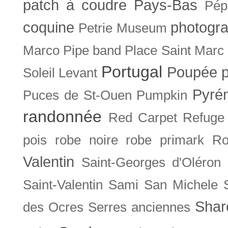
patch à coudre
Pays-Bas
Pép
coquine
photogra
Petrie Museum
Marco
Pipe band
Place Saint Marc
Portugal
Poupée
Soleil Levant
Pyré
Puces de St-Ouen
Pumpkin
randonnée
Red Carpet
Refuge
pois
robe noire
robe primark
Ro
Valentin
Saint-Georges d'Oléron
Saint-Valentin
Sami
San Michele
Shar
des Ocres
Serres anciennes