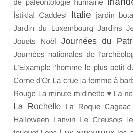
Irland
de paléontologie humaine
Italie
İstiklal Caddesi
jardin bot
Jardin du Luxembourg
Jardins
J
Journées du Patr
Jouets Noël
Journées nationales de l'archéolo
L'Eixample
l'homme le plus petit 
Corne d'Or
La crue
la femme à bar
Rouge
La minute midinette ♥
La ne
La Rochelle
La Roque Cageac
Halloween
Lanvin
Le Creusois
l
Les amoureux
touquet
Lens
les 