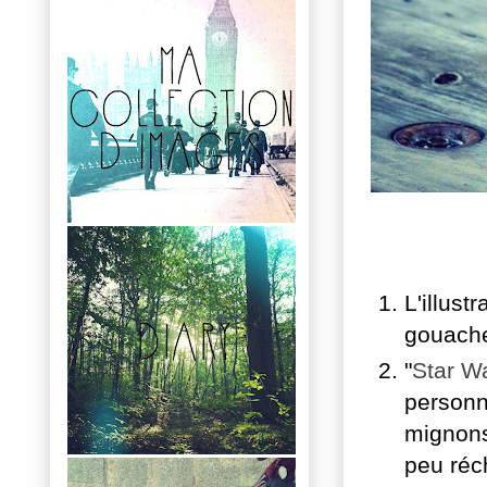
L'illustr
gouache
"
Star Wa
personn
mignons 
peu réc