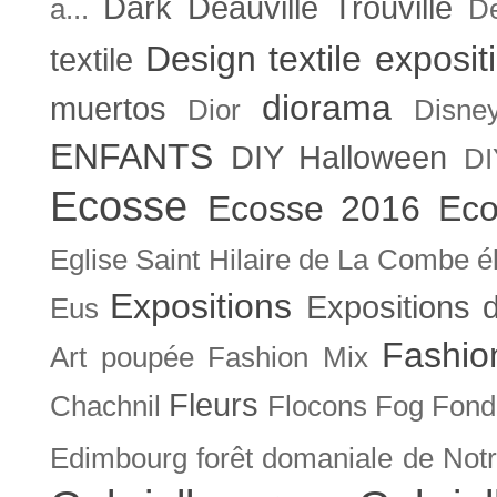
Dark
Deauville Trouville
a...
De
Design textile exposit
textile
diorama
muertos
Dior
Disne
ENFANTS
DIY Halloween
DI
Ecosse
Ecosse 2016
Eco
Eglise Saint Hilaire de La Combe
é
Expositions
Expositions
Eus
Fashio
Art poupée
Fashion Mix
Fleurs
Chachnil
Flocons
Fog
Fonda
Edimbourg
forêt domaniale de Not