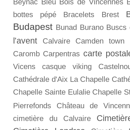
Beynac
Bleu
Bois de Vincennes
bottes pépé
Bracelets
Brest
Budapest
Bunad
Burano
Buscs
l'avent
Calvaire
Camden town
carte posta
Caromb
Carpentras
Vicens
casque viking
Castelno
Cathédrale d'Aix La Chapelle
Cathé
Chapelle Sainte Eulalie
Chapelle S
Pierrefonds
Château de Vincenn
Cimetiè
cimetière du Calvaire