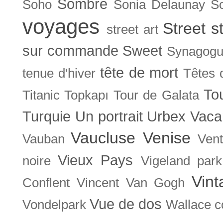
Sombre
Soho
Sonia Delaunay
So
voyages
Street s
street art
sur commande
Sweet
Synagog
tête de mort
tenue d'hiver
Têtes 
To
Titanic
Topkapı
Tour de Galata
Turquie
Un portrait
Urbex
Vaca
Vaucluse
Venise
Vauban
Ven
Vieux Pays
noire
Vigeland park
Vint
Conflent
Vincent Van Gogh
Vue de dos
Vondelpark
Wallace co