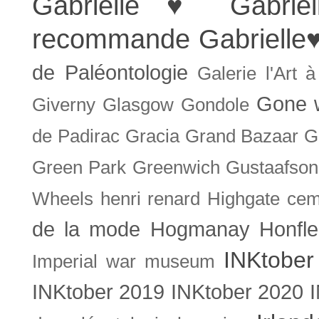
Gabrielle ♥
Gabrie
recommande
Gabrielle
de Paléontologie
Galerie l'Art 
Gone w
Giverny
Glasgow
Gondole
de Padirac
Gracia
Grand Bazaar
G
Green Park
Greenwich
Gustaafson
Wheels
henri renard
Highgate cem
de la mode
Hogmanay
Honfle
INKtober
Imperial war museum
INKtober 2019
INKtober 2020