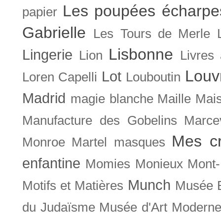
Les poupées écharpe
papier
Gabrielle
Les Tours de Merle
Lisbonne
Lingerie
Lion
Livres
Louv
Lot
Loren Capelli
Louboutin
Madrid
magie blanche
Maille
Mais
Manufacture des Gobelins
Marce
Mes cr
Monroe
Martel
masques
enfantine
Momies
Monieux
Mont-
Munch
Motifs et Matières
Musée B
du Judaïsme
Musée d'Art Moderne