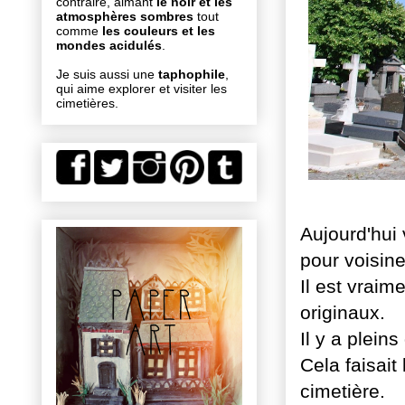
contraire, aimant
le noir et les
atmosphères sombres
tout
comme
les couleurs et les
mondes acidulés
.
Je suis aussi une
taphophile
,
qui aime explorer et visiter les
cimetières.
Aujourd'hui
pour voisine 
Il est vrai
originaux.
Il y a plein
Cela faisait
cimetière.