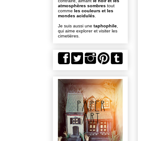
contraire, aimant
le noir et les
atmosphères sombres
tout
comme
les couleurs et les
mondes acidulés
.
Je suis aussi une
taphophile
,
qui aime explorer et visiter les
cimetières.