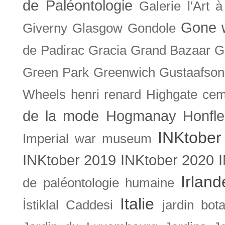
de Paléontologie
Galerie l'Art 
Gone w
Giverny
Glasgow
Gondole
de Padirac
Gracia
Grand Bazaar
G
Green Park
Greenwich
Gustaafson
Wheels
henri renard
Highgate cem
de la mode
Hogmanay
Honfle
INKtober
Imperial war museum
INKtober 2019
INKtober 2020
Irland
de paléontologie humaine
Italie
İstiklal Caddesi
jardin bot