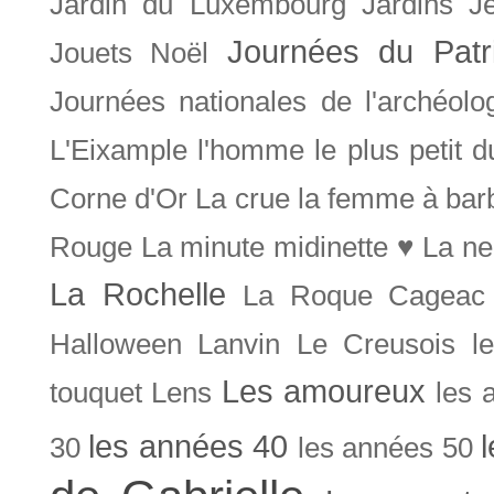
Jardin du Luxembourg
Jardins
J
Journées du Patr
Jouets Noël
Journées nationales de l'archéolo
L'Eixample
l'homme le plus petit 
Corne d'Or
La crue
la femme à bar
Rouge
La minute midinette ♥
La ne
La Rochelle
La Roque Cageac
Halloween
Lanvin
Le Creusois
l
Les amoureux
touquet
Lens
les 
les années 40
30
les années 50