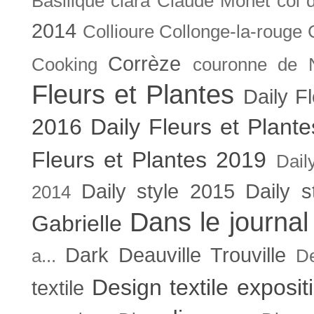
Basilique
clara
Claude Monet
col 
2014
Collioure
Collonge-la-rouge
Corrèze
Cooking
couronne de 
Fleurs et Plantes
Daily F
2016
Daily Fleurs et Plant
Fleurs et Plantes 2019
Dail
Daily style 2015
Daily s
2014
Dans le journal
Gabrielle
Dark
Deauville Trouville
a...
De
Design textile exposit
textile