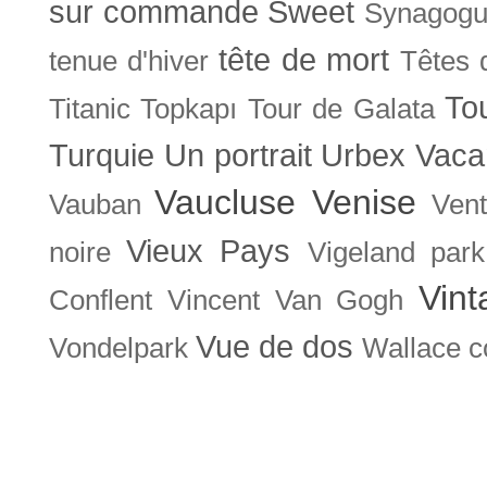
sur commande
Sweet
Synagog
tête de mort
tenue d'hiver
Têtes 
To
Titanic
Topkapı
Tour de Galata
Turquie
Un portrait
Urbex
Vaca
Vaucluse
Venise
Vauban
Ven
Vieux Pays
noire
Vigeland park
Vint
Conflent
Vincent Van Gogh
Vue de dos
Vondelpark
Wallace co