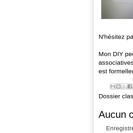
N'hésitez p
Mon DIY peut
associatives
est formell
Dossier cla
Aucun 
Enregist