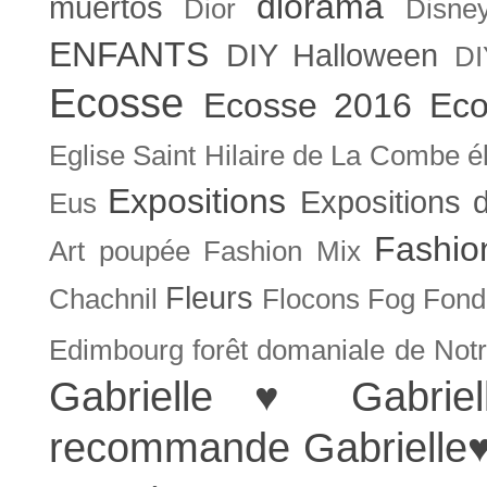
diorama
muertos
Dior
Disne
ENFANTS
DIY Halloween
DI
Ecosse
Ecosse 2016
Eco
Eglise Saint Hilaire de La Combe
é
Expositions
Expositions
Eus
Fashio
Art poupée
Fashion Mix
Fleurs
Chachnil
Flocons
Fog
Fonda
Edimbourg
forêt domaniale de Not
Gabrielle ♥
Gabrie
recommande
Gabrielle