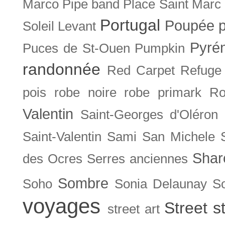
Marco
Pipe band
Place Saint Marc
Portugal
Poupée
Soleil Levant
Pyré
Puces de St-Ouen
Pumpkin
randonnée
Red Carpet
Refuge
pois
robe noire
robe primark
Ro
Valentin
Saint-Georges d'Oléron
Saint-Valentin
Sami
San Michele
Shar
des Ocres
Serres anciennes
Sombre
Soho
Sonia Delaunay
So
voyages
Street s
street art