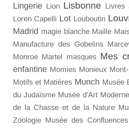
Lisbonne
Lingerie
Lion
Livres
Louv
Lot
Loren Capelli
Louboutin
Madrid
magie blanche
Maille
Mais
Manufacture des Gobelins
Marce
Mes cr
Monroe
Martel
masques
enfantine
Momies
Monieux
Mont-
Munch
Motifs et Matières
Musée B
du Judaïsme
Musée d'Art Moderne
de la Chasse et de la Nature
Mu
Zoologie
Musée des Confluences