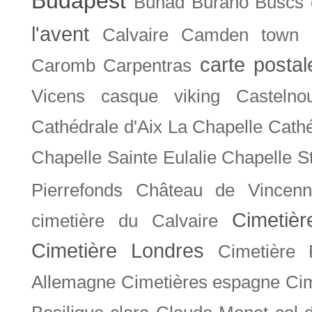
Budapest
Bunad
Burano
Buscs
l'avent
Calvaire
Camden town
carte posta
Caromb
Carpentras
Vicens
casque viking
Castelno
Cathédrale d'Aix La Chapelle
Cathé
Chapelle Sainte Eulalie
Chapelle S
Pierrefonds
Château de Vincenn
Cimetiè
cimetière du Calvaire
Cimetière Londres
Cimetière 
Allemagne
Cimetières espagne
Cim