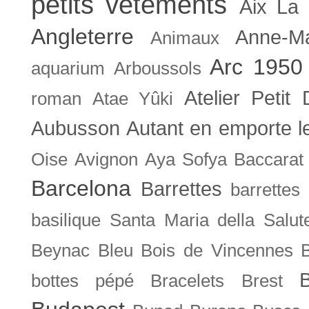
petits vêtements
Aix La 
Angleterre
Anne-M
Animaux
Arc 1950
aquarium
Arboussols
Atelier Petit 
roman
Atae Yûki
Aubusson
Autant en emporte l
Oise
Avignon
Aya Sofya
Baccarat
Barcelona
Barrettes
barrettes
basilique Santa Maria della Salut
Beynac
Bleu
Bois de Vincennes
bottes pépé
Bracelets
Brest